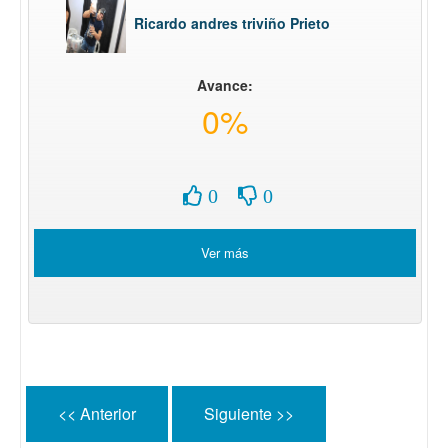
Ricardo andres triviño Prieto
Avance:
0%
0
0
Ver más
<< Anterior
Siguiente >>