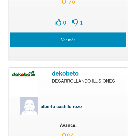
0
1
Ver más
dekobeto
DESARROLLANDO ILUSIONES
alberto castillo rozo
Avance:
0%