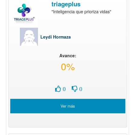
triageplus
"Inteligencia que prioriza vidas"
Leydi Hormaza
Avance:
0%
0
0
Ver más