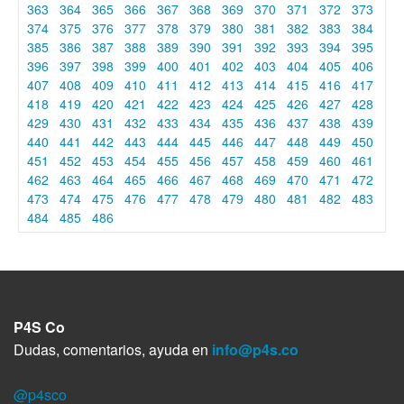
363
364
365
366
367
368
369
370
371
372
373
374
375
376
377
378
379
380
381
382
383
384
385
386
387
388
389
390
391
392
393
394
395
396
397
398
399
400
401
402
403
404
405
406
407
408
409
410
411
412
413
414
415
416
417
418
419
420
421
422
423
424
425
426
427
428
429
430
431
432
433
434
435
436
437
438
439
440
441
442
443
444
445
446
447
448
449
450
451
452
453
454
455
456
457
458
459
460
461
462
463
464
465
466
467
468
469
470
471
472
473
474
475
476
477
478
479
480
481
482
483
484
485
486
P4S Co
Dudas, comentarios, ayuda en
info@p4s.co
@p4sco