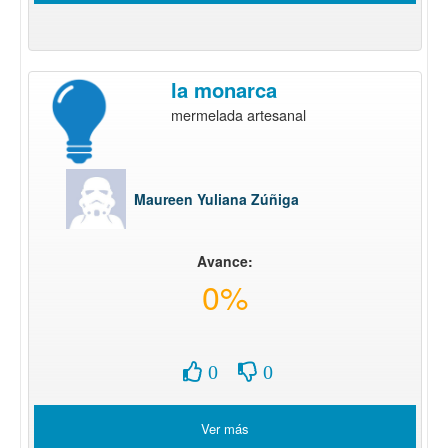
la monarca
mermelada artesanal
Maureen Yuliana Zúñiga
Avance:
0%
0
0
Ver más