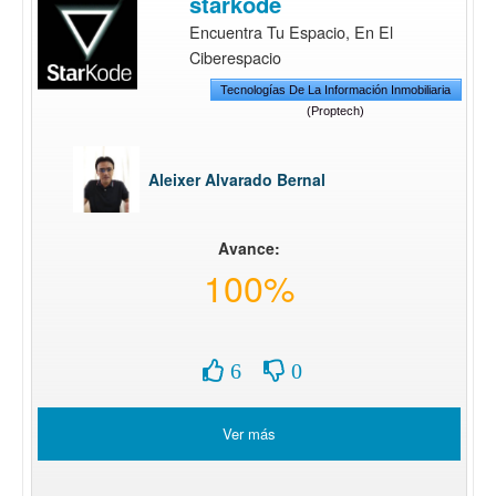
starkode
Encuentra Tu Espacio, En El
Ciberespacio
Tecnologías De La Información Inmobiliaria
(proptech)
Aleixer Alvarado Bernal
Avance:
100%
6
0
Ver más