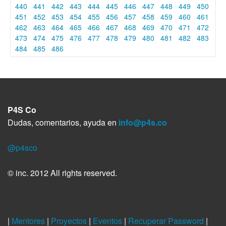
440
441
442
443
444
445
446
447
448
449
450
451
452
453
454
455
456
457
458
459
460
461
462
463
464
465
466
467
468
469
470
471
472
473
474
475
476
477
478
479
480
481
482
483
484
485
486
P4S Co
Dudas, comentarios, ayuda en
info@p4s.co
@p4sco
© inc. 2012 All rights reserved.
|
Mentores
|
Proyectos
|
Eventos
|
Recuperar Password
|