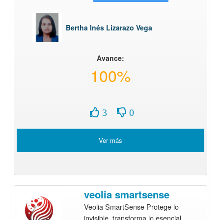
Bertha Inés Lizarazo Vega
Avance:
100%
3
0
Ver más
veolia smartsense
Veolia SmartSense Protege lo
invisible, transforma lo esencial