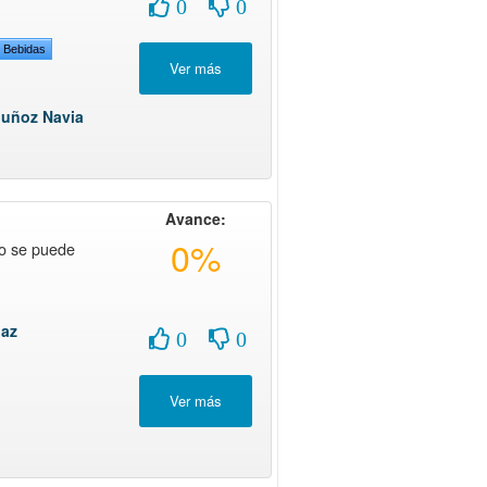
0
0
Y Bebidas
uñoz Navia
Avance:
0%
o se puede
iaz
0
0