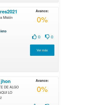
res2021
Avance:
0%
va Misión
ieto
0
0
 jhon
Avance:
0%
TE DE ALGO
AQUI LO
!