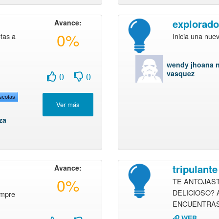
explorado
Avance:
0%
tas a
Inicia una nue
wendy jhoana n
vasquez
0
0
scotas
za
tripulante
Avance:
0%
TE ANTOJAS
DELICIOSO? 
empre
ENCUENTRAS
WEB