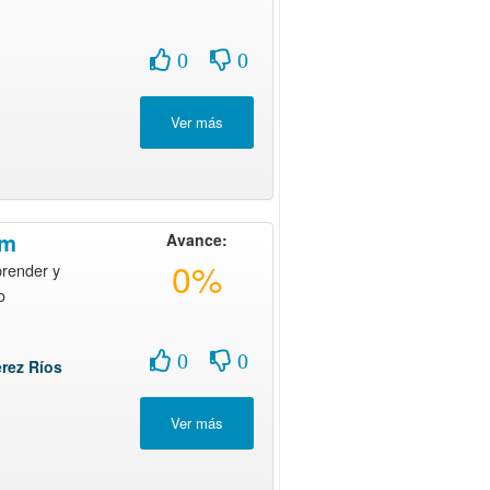
0
0
am
Avance:
0%
prender y
o
0
0
érez Ríos