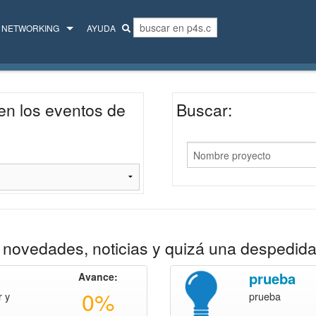
NETWORKING
AYUDA
MENTORES
COLECTIVO
en los eventos de
Buscar:
novedades, noticias y quizá una despedida
prueba
Avance:
0%
 y
prueba