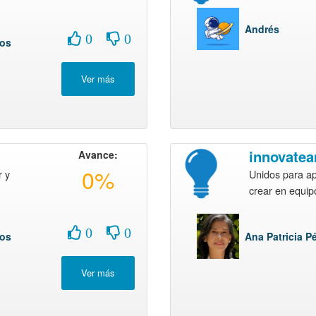
Andrés
0
0
íos
innovate
Avance:
0%
 y
Unidos para a
crear en equip
0
0
íos
Ana Patricia P