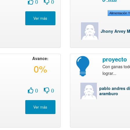
0
0
Alimentación 
Jhony Arvey M
proyecto
Avance:
0%
Con ganas tod
lograr...
pablo andres d
0
0
aramburo