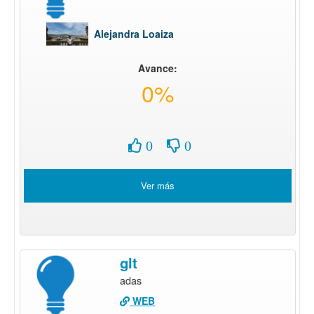
Alejandra Loaiza
Avance:
0%
0
0
Ver más
glt
adas
WEB