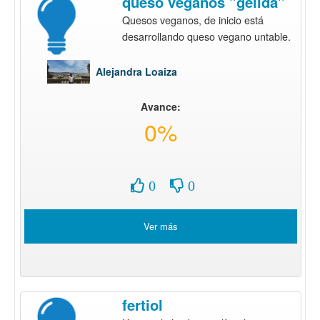
queso veganos "gelida"
Quesos veganos, de inicio está
desarrollando queso vegano untable.
Alejandra Loaiza
Avance:
0%
0
0
Ver más
fertiol