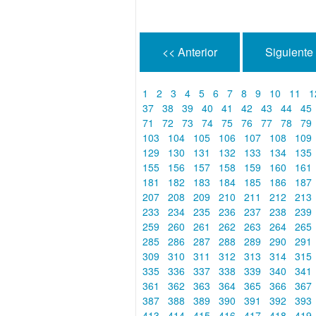
<< Anterior
Siguiente
1
2
3
4
5
6
7
8
9
10
11
1
37
38
39
40
41
42
43
44
45
71
72
73
74
75
76
77
78
79
103
104
105
106
107
108
109
129
130
131
132
133
134
135
155
156
157
158
159
160
161
181
182
183
184
185
186
187
207
208
209
210
211
212
213
233
234
235
236
237
238
239
259
260
261
262
263
264
265
285
286
287
288
289
290
291
309
310
311
312
313
314
315
335
336
337
338
339
340
341
361
362
363
364
365
366
367
387
388
389
390
391
392
393
413
414
415
416
417
418
419