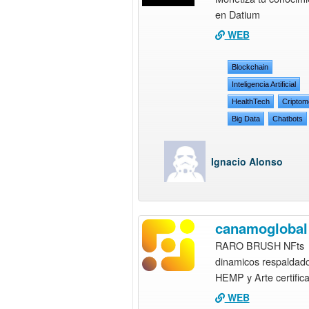
en Datium
WEB
Blockchain
Inteligencia Artificial
HealthTech
Cripto
Big Data
Chatbots
Ignacio Alonso
canamoglobal
RARO BRUSH NFts
dinamicos respaldad
HEMP y Arte certific
WEB