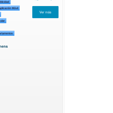
blicidad
plicación Móvil
ular
partamentos
phens