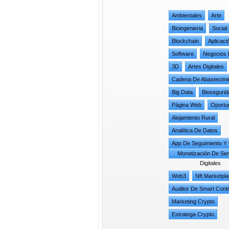
Ambientales
Arte
Bioingenieria
Social
Blockchain
Aplicaci
Software
Negocios
3D
Artes Digitales
Cadena De Abastecimi
Big Data
Biosegurid
Página Web
Oportu
Alojamiento Rural
Analítica De Datos
App De Seguimiento Y 
Monetización De Ser
Digitales
Web3
Nft Marketpl
Auditor De Smart Cont
Marketing Crypto
Estratega Crypto