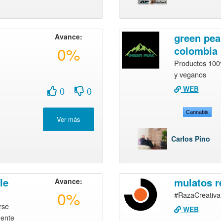
green pea
Avance:
0%
colombia
Productos 100
y veganos
WEB
0
0
Cannabis
Carlos Pino
le
mulatos r
Avance:
0%
#RazaCreativa
rse
WEB
mente