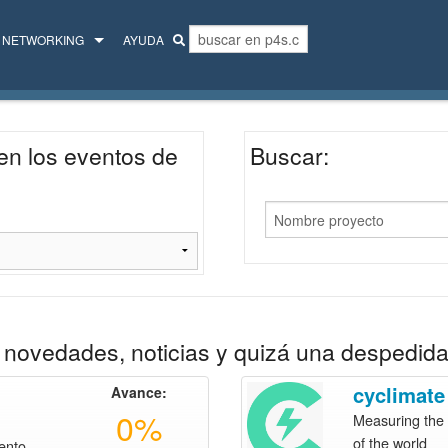
NETWORKING
AYUDA
MENTORES
COLECTIVO
en los eventos de
Buscar:
novedades, noticias y quizá una despedida
cyclimate
Avance:
0%
Measuring the 
of the world
ento