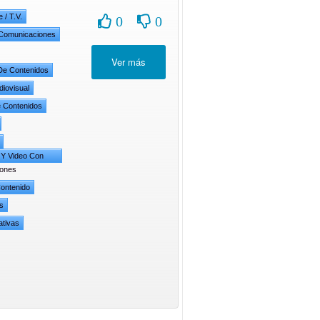
 / T.V.
0
0
Comunicaciones
De Contenidos
diovisual
 Contenidos
 Y Video Con
ones
ontenido
s
ativas