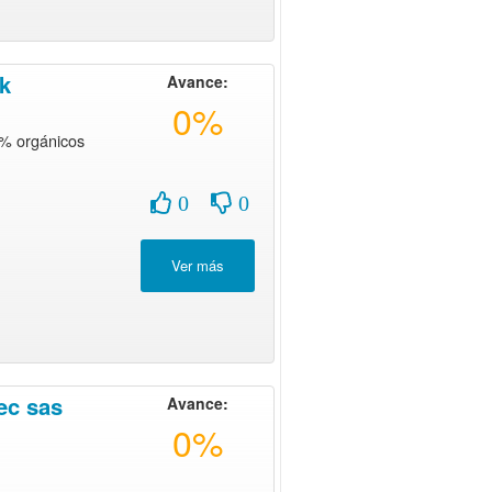
k
Avance:
0%
% orgánicos
0
0
ec sas
Avance:
0%