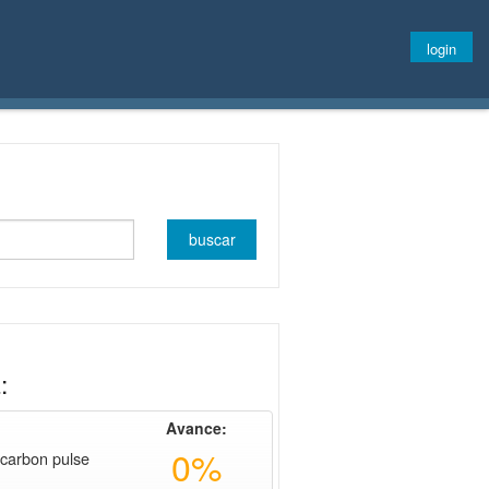
login
:
Avance:
0%
carbon pulse