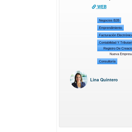
WEB
Negocios B2B
Emprendimiento
Facturación Electrónic
Contabilidad Y Tributar
Registro De Creaci
Nueva Empres
Consultoría
Lina Quintero