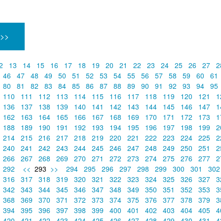
 >>
2
13
14
15
16
17
18
19
20
21
22
23
24
25
26
27
2
46
47
48
49
50
51
52
53
54
55
56
57
58
59
60
61
80
81
82
83
84
85
86
87
88
89
90
91
92
93
94
95
110
111
112
113
114
115
116
117
118
119
120
121
1
136
137
138
139
140
141
142
143
144
145
146
147
1
162
163
164
165
166
167
168
169
170
171
172
173
1
188
189
190
191
192
193
194
195
196
197
198
199
2
214
215
216
217
218
219
220
221
222
223
224
225
2
240
241
242
243
244
245
246
247
248
249
250
251
2
266
267
268
269
270
271
272
273
274
275
276
277
2
292
<<
293
>>
294
295
296
297
298
299
300
301
30
316
317
318
319
320
321
322
323
324
325
326
327
3
342
343
344
345
346
347
348
349
350
351
352
353
3
368
369
370
371
372
373
374
375
376
377
378
379
3
394
395
396
397
398
399
400
401
402
403
404
405
4
420
421
422
423
424
425
426
427
428
429
430
431
4