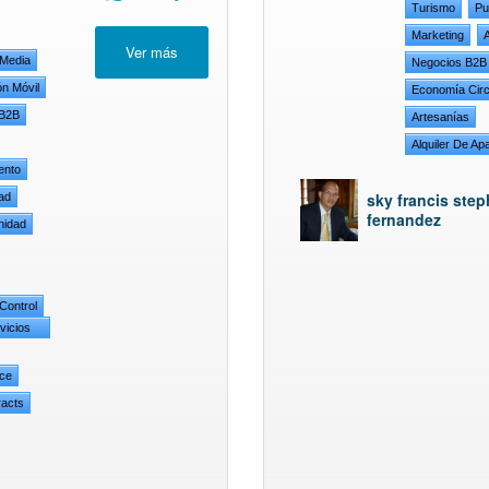
Turismo
Pu
Marketing
A
 Media
Negocios B2B
ón Móvil
Economía Circ
 B2B
Artesanías
Alquiler De A
ento
sky francis ste
ad
fernandez
nidad
Control
vicios
ace
racts