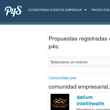
ECOSISTEMAS
EVENTOS
EMPRESAS
PROYECTOS
TODAS LAS EMPRESAS
SERVICIOS
Propuestas registradas 
p4s:
Comunidad p4s
comunidad empresarial, 
datium
intellihealth
Monetiza tu conocimi