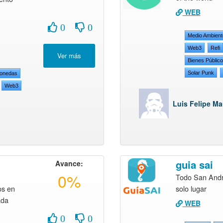
WEB
0
0
Medio Ambient
Web3
Refi
Bienes Públic
Solar Punk
monedas
Web3
Luis Felipe Ma
guia sai
Avance:
0%
Todo San Andr
os en
solo lugar
ada
WEB
0
0