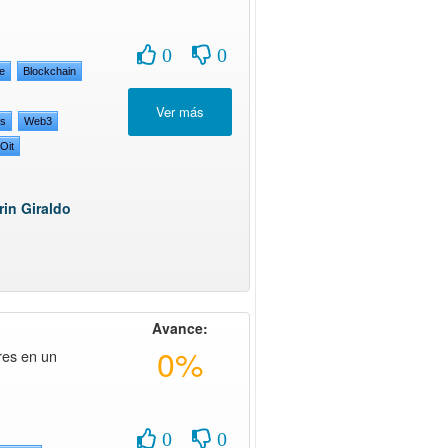
0
0
e
Blockchain
os
Web3
Oit
rin Giraldo
Avance:
0%
es en un
0
0