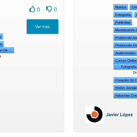
Musica
Cine
0
0
Fotografía
Publicidad
Monetización 
a
Producción Au
ia
Producción De
on De
Audiovisuales
a
Cursos Online
Fotografía
Dr
Creación De C
Redes Sociale
Industrias Cre
Javier López