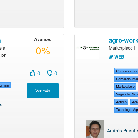
m
agro-wor
Avance:
0%
s a
Marketplace In
cion
WEB
Comercio Elec
0
0
Comercio Inte
kchain
Marketplace
SeguridadAlim
Agtech
Agr
as
Tecnología Agr
Andrés Puente