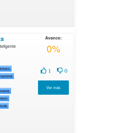
ks
Avance:
0%
teligente
trónico
1
0
rnacional
entaria
otech
icola