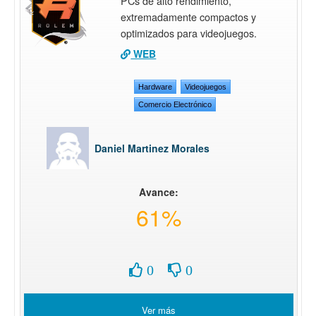
PCs de alto rendimiento,
extremadamente compactos y
optimizados para videojuegos.
WEB
Hardware
Videojuegos
Comercio Electrónico
Daniel Martinez Morales
Avance:
61%
0
0
Ver más