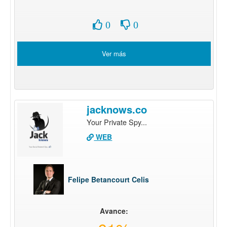
0
0
Ver más
jacknows.co
Your Private Spy...
WEB
Felipe Betancourt Celis
Avance: