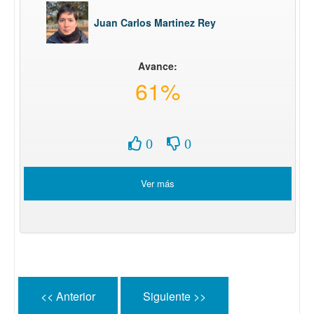
Juan Carlos Martinez Rey
Avance:
61%
0
0
Ver más
<< Anterior
Siguiente >>