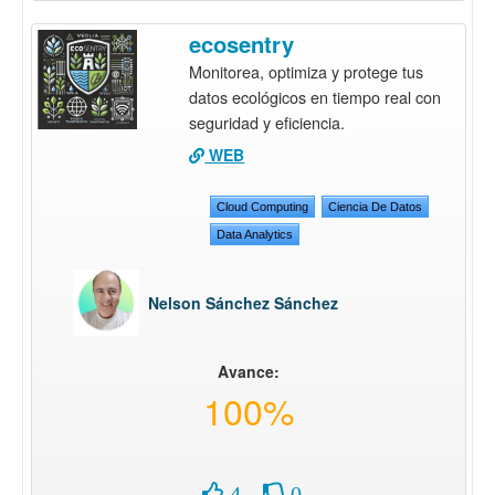
ecosentry
Monitorea, optimiza y protege tus
datos ecológicos en tiempo real con
seguridad y eficiencia.
WEB
Cloud Computing
Ciencia De Datos
Data Analytics
Nelson Sánchez Sánchez
Avance:
100%
4
0