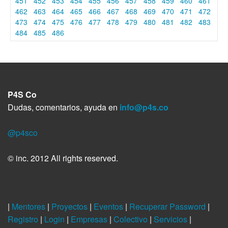
451
452
453
454
455
456
457
458
459
460
461
462
463
464
465
466
467
468
469
470
471
472
473
474
475
476
477
478
479
480
481
482
483
484
485
486
P4S Co
Dudas, comentarios, ayuda en
info@p4s.co
@p4sco
© inc. 2012 All rights reserved.
|
Mentores
|
Proyectos
|
Eventos
|
Recuperar Password
|
Registro
|
Login
|
Empresas
|
Colectivo
|
Servicios
|