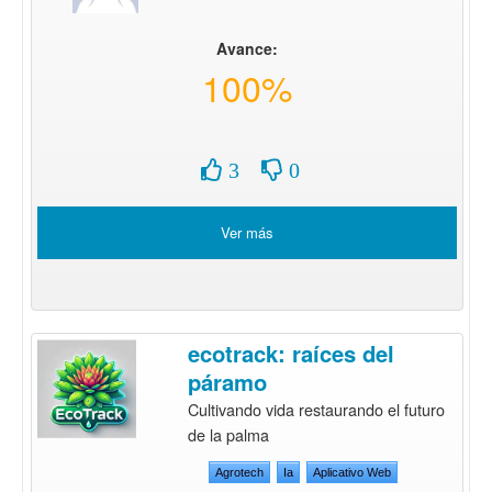
Avance:
100%
3
0
Ver más
ecotrack: raíces del
páramo
Cultivando vida restaurando el futuro
de la palma
Agrotech
Ia
Aplicativo Web