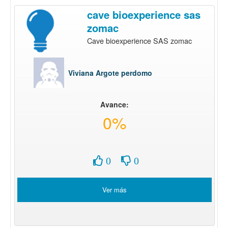
cave bioexperience sas
zomac
Cave bioexperience SAS zomac
Viviana Argote perdomo
Avance:
0%
0
0
Ver más