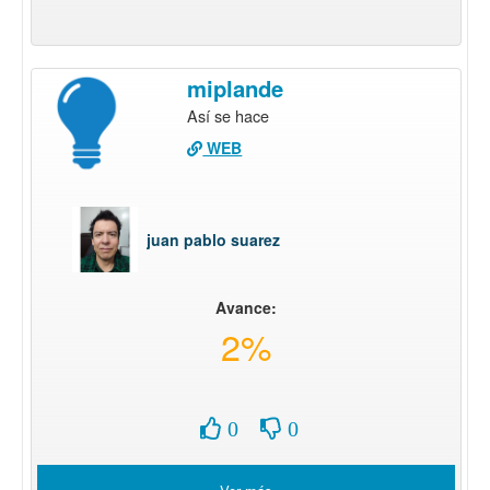
miplande
Así se hace
WEB
juan pablo suarez
Avance:
2%
0
0