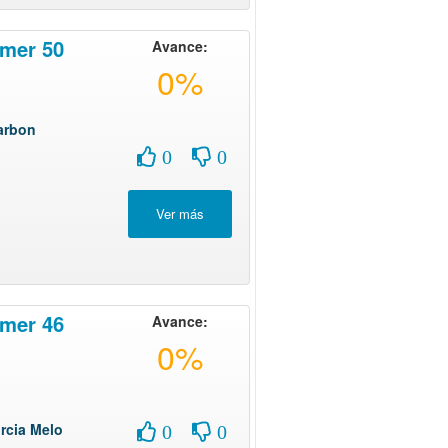
mer 50
Avance:
0%
arbon
0
0
mer 46
Avance:
0%
rcia Melo
0
0