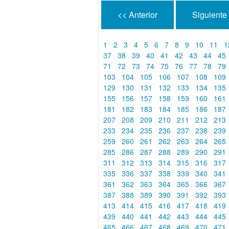
<< Anterior
Siguiente
1
2
3
4
5
6
7
8
9
10
11
1
37
38
39
40
41
42
43
44
45
71
72
73
74
75
76
77
78
79
103
104
105
106
107
108
109
129
130
131
132
133
134
135
155
156
157
158
159
160
161
181
182
183
184
185
186
187
207
208
209
210
211
212
213
233
234
235
236
237
238
239
259
260
261
262
263
264
265
285
286
287
288
289
290
291
311
312
313
314
315
316
317
335
336
337
338
339
340
341
361
362
363
364
365
366
367
387
388
389
390
391
392
393
413
414
415
416
417
418
419
439
440
441
442
443
444
445
465
466
467
468
469
470
471