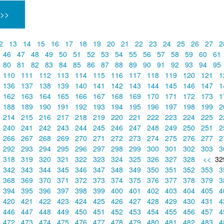
 >>
2
13
14
15
16
17
18
19
20
21
22
23
24
25
26
27
2
46
47
48
49
50
51
52
53
54
55
56
57
58
59
60
61
80
81
82
83
84
85
86
87
88
89
90
91
92
93
94
95
110
111
112
113
114
115
116
117
118
119
120
121
1
136
137
138
139
140
141
142
143
144
145
146
147
1
162
163
164
165
166
167
168
169
170
171
172
173
1
188
189
190
191
192
193
194
195
196
197
198
199
2
214
215
216
217
218
219
220
221
222
223
224
225
2
240
241
242
243
244
245
246
247
248
249
250
251
2
266
267
268
269
270
271
272
273
274
275
276
277
2
292
293
294
295
296
297
298
299
300
301
302
303
3
318
319
320
321
322
323
324
325
326
327
328
<<
32
342
343
344
345
346
347
348
349
350
351
352
353
3
368
369
370
371
372
373
374
375
376
377
378
379
3
394
395
396
397
398
399
400
401
402
403
404
405
4
420
421
422
423
424
425
426
427
428
429
430
431
4
446
447
448
449
450
451
452
453
454
455
456
457
4
472
473
474
475
476
477
478
479
480
481
482
483
4