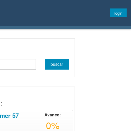
login
:
mer 57
Avance:
0%