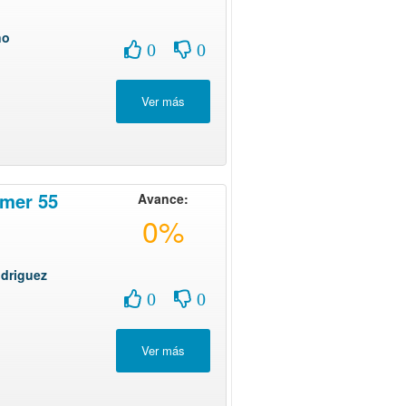
no
0
0
mer 55
Avance:
0%
driguez
0
0