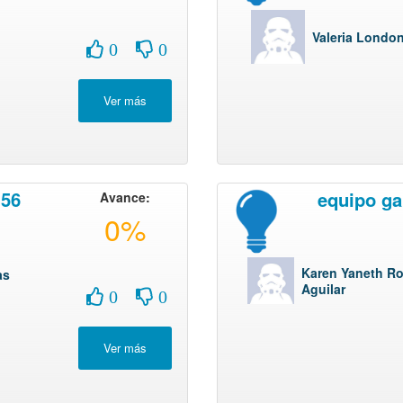
Valeria Londo
0
0
 56
equipo ga
Avance:
0%
Karen Yaneth Ro
as
Aguilar
0
0