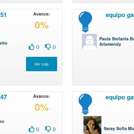
 51
equipo ga
Avance:
0%
Paula Stefania B
vito
Arismendy
0
0
 47
equipo ga
Avance:
0%
no
Saray Sofia Mu
0
0