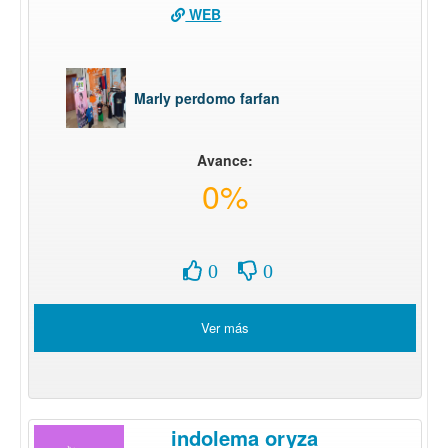
WEB
Marly perdomo farfan
Avance:
0%
0
0
Ver más
indolema oryza