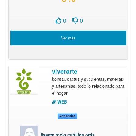
0
0
Ver más
viverarte
bonsai, cactus y suculentas, materas
y artesanias, todo lo relacionado para
el hogar
WEB
Artesanías
lissete rocio cubillos ortiz