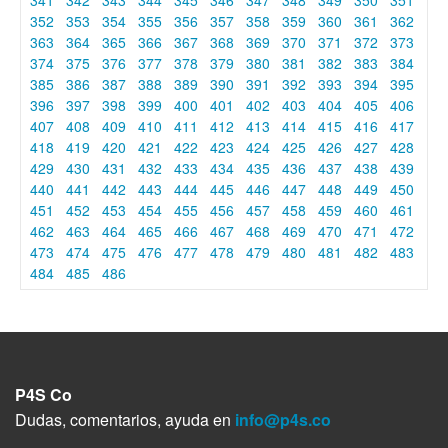
352
353
354
355
356
357
358
359
360
361
362
363
364
365
366
367
368
369
370
371
372
373
374
375
376
377
378
379
380
381
382
383
384
385
386
387
388
389
390
391
392
393
394
395
396
397
398
399
400
401
402
403
404
405
406
407
408
409
410
411
412
413
414
415
416
417
418
419
420
421
422
423
424
425
426
427
428
429
430
431
432
433
434
435
436
437
438
439
440
441
442
443
444
445
446
447
448
449
450
451
452
453
454
455
456
457
458
459
460
461
462
463
464
465
466
467
468
469
470
471
472
473
474
475
476
477
478
479
480
481
482
483
484
485
486
P4S Co
Dudas, comentarios, ayuda en
info@p4s.co