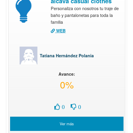
alcava casual clothes
Personaliza con nosotros tu traje de
baño y pantalonetas para toda la
familia
WEB
Tatiana Hernández Polania
Avance:
0%
0
0
Ver más