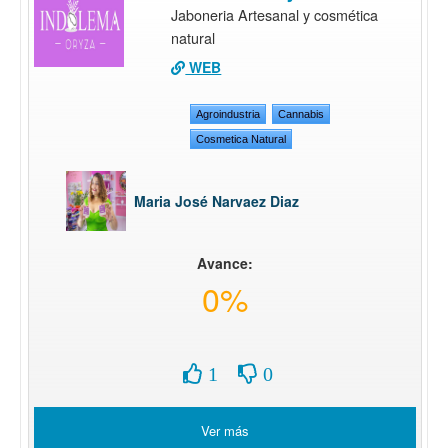
Jaboneria Artesanal y cosmética
natural
WEB
Agroindustria
Cannabis
Cosmetica Natural
Maria José Narvaez Diaz
Avance:
0%
1
0
Ver más