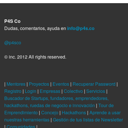
P4S Co
Dudas, comentarios, ayuda en
info@p4s.co
@p4sco
© inc. 2012 All rights reserved.
|
Mentores
|
Proyectos
|
Eventos
|
Recuperar Password
|
Registro
|
Login
|
Empresas
|
Colectivo
|
Servicios
|
Buscador de Startups, fundadores, emprendedores,
hackathons, ruedas de negocio e innovación
|
Tour de
Emprendimiento
|
Concejo
|
Hackathons
|
Aprende a usar
nuestras herramientas
|
Gestión de tus listas de Newsletter
|
Comunidades
|