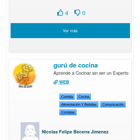
4
0
Ver más
gurú de cocina
Aprende a Cocinar sin ser un Experto
WEB
Comida
Cocina
Alimentación Y Bebidas
Comunicación
Comidas
Nicolas Felipe Becerra Jimenez