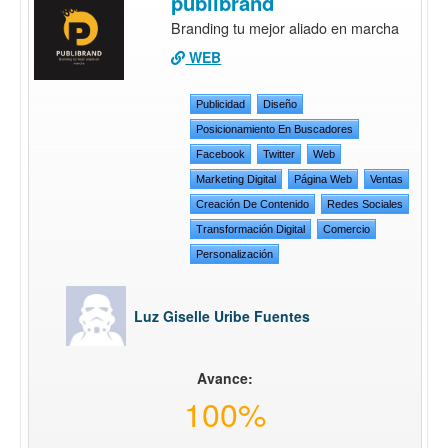
publibrand
Branding tu mejor aliado en marcha
WEB
Publicidad
Diseño
Posicionamiento En Buscadores
Facebook
Twitter
Web
Marketing Digital
Página Web
Ventas
Creación De Contenido
Redes Sociales
Transformación Digital
Comercio
Personalización
Luz Giselle Uribe Fuentes
Avance:
100%