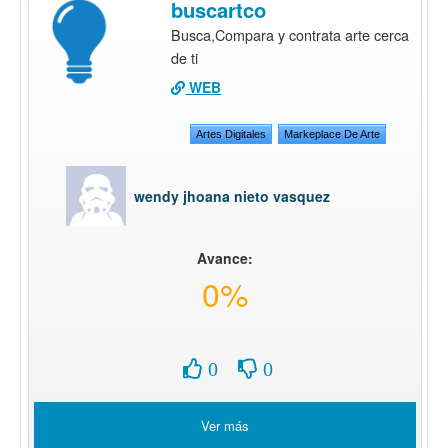
buscartco
Busca,Compara y contrata arte cerca
de ti
WEB
Artes Digitales
Markeplace De Arte
wendy jhoana nieto vasquez
Avance:
0%
0
0
Ver más