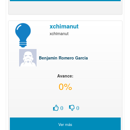
xchimanut
xchimanut
Benjamin Romero Garcia
Avance:
0%
0
0
Ver más