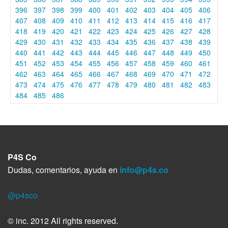
396
397
398
399
400
401
402
403
404
405
406
407
408
409
410
411
412
413
414
415
416
417
418
419
420
421
422
423
424
425
426
427
428
429
430
431
432
433
434
435
436
437
438
439
440
441
442
443
444
445
446
447
448
449
450
451
452
453
454
455
456
457
458
459
460
461
462
463
464
465
466
467
468
469
470
471
472
473
474
475
476
477
478
479
480
481
482
483
484
485
486
P4S Co
Dudas, comentarios, ayuda en
info@p4s.co
@p4sco
© inc. 2012 All rights reserved.