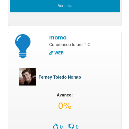
Ver más
momo
Co-creando futuro TIC
WEB
Ferney Toledo Norato
Avance:
0%
0
0