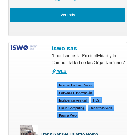
Ver más
iswo sas
"Impulsamos la Productividad y la
Competitividad de las Organizaciones"
WEB
Internet De Las Cosas
Software E Innovación
Inteligencia Artificial
TICs
Cloud Computing
Desarrollo Web
Página Web
Frank Gabriel Fajardo Romo