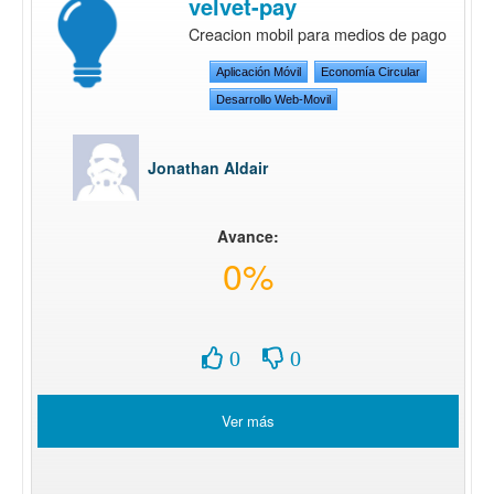
velvet-pay
Creacion mobil para medios de pago
Aplicación Móvil
Economía Circular
Desarrollo Web-Movil
Jonathan Aldair
Avance:
0%
0
0
Ver más