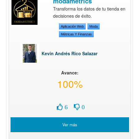
modametrics
Transforma los datos de tu tienda en
decisiones de éxito.
Aplicación Web
Moda
Métricas Y Finanzas
Kevin Andrés Rico Salazar
Avance:
100%
6
0
Ver más