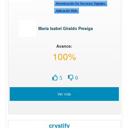
Monetización De Servicios Digitales
Aplicación Web
Maria Isabel Giraldo Presiga
Avance:
100%
5
0
Ver más
crystify