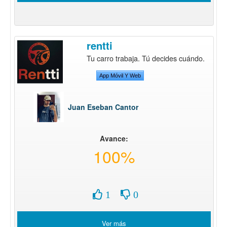
rentti
Tu carro trabaja. Tú decides cuándo.
App Móvil Y Web
Juan Eseban Cantor
Avance:
100%
1
0
Ver más