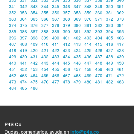
341
342
343
344
345
346
347
348
349
350
351
352
353
354
355
356
357
358
359
360
361
362
363
364
365
366
367
368
369
370
371
372
373
374
375
376
377
378
379
380
381
382
383
384
385
386
387
388
389
390
391
392
393
394
395
396
397
398
399
400
401
402
403
404
405
406
407
408
409
410
411
412
413
414
415
416
417
418
419
420
421
422
423
424
425
426
427
428
429
430
431
432
433
434
435
436
437
438
439
440
441
442
443
444
445
446
447
448
449
450
451
452
453
454
455
456
457
458
459
460
461
462
463
464
465
466
467
468
469
470
471
472
473
474
475
476
477
478
479
480
481
482
483
484
485
486
P4S Co
Dudas, comentarios, ayuda en
info@p4s.co