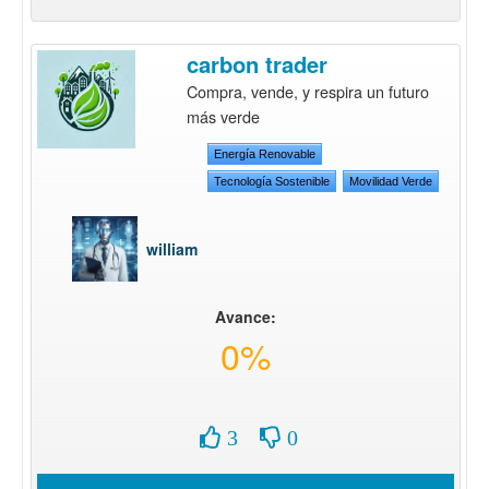
carbon trader
Compra, vende, y respira un futuro
más verde
Energía Renovable
Tecnología Sostenible
Movilidad Verde
william
Avance:
0%
3
0