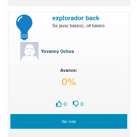
explorador back
Se java( básico), c# básico
Yovanny Ochoa
Avance:
0%
0
0
Ver más