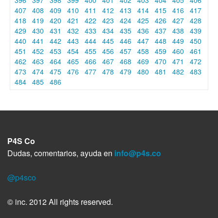
407
408
409
410
411
412
413
414
415
416
417
418
419
420
421
422
423
424
425
426
427
428
429
430
431
432
433
434
435
436
437
438
439
440
441
442
443
444
445
446
447
448
449
450
451
452
453
454
455
456
457
458
459
460
461
462
463
464
465
466
467
468
469
470
471
472
473
474
475
476
477
478
479
480
481
482
483
484
485
486
P4S Co
Dudas, comentarios, ayuda en
info@p4s.co
@p4sco
© inc. 2012 All rights reserved.