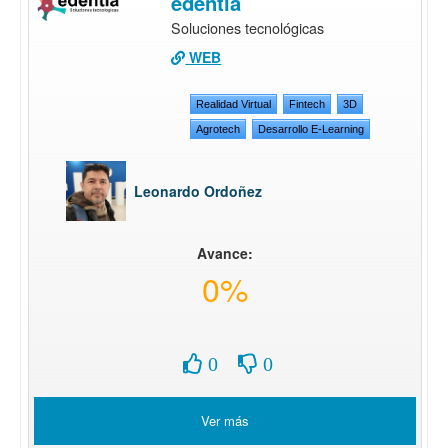
edentia
Soluciones tecnológicas
WEB
Realidad Virtual
Fintech
3D
Agrotech
Desarrollo E-Learning
Leonardo Ordoñez
Avance:
0%
0
0
Ver más