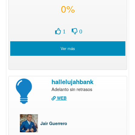
0%
1
0
Ver más
hallelujahbank
Adelanto sin retrasos
WEB
Jair Guerrero