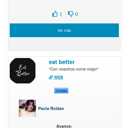
1
0
Ver más
eat better
"Con nosotros come mejor"
WEB
Comida
Paola Roldan
Avance: