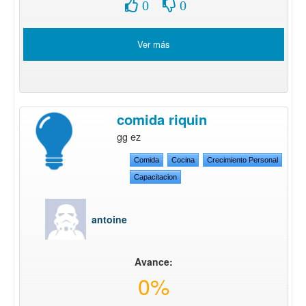
0
0
Ver más
comida riquin
gg ez
Comida
Cocina
Crecimiento Personal
Capacitacion
antoine
Avance:
0%