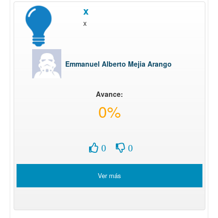
x
x
Emmanuel Alberto Mejia Arango
Avance:
0%
0
0
Ver más