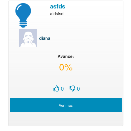
asfds
afdsfsd
diana
Avance:
0%
0
0
Ver más