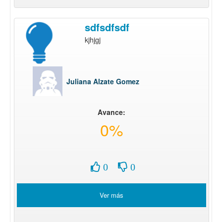
sdfsdfsdf
kjhjgj
Juliana Alzate Gomez
Avance:
0%
0
0
Ver más