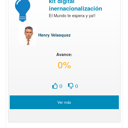
kit digital
inernacionalización
El Mundo te espera y ya!!
Henry Velasquez
Avance:
0%
0
0
Ver más