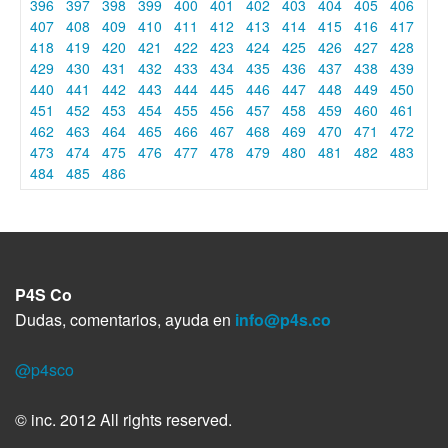
396
397
398
399
400
401
402
403
404
405
406
407
408
409
410
411
412
413
414
415
416
417
418
419
420
421
422
423
424
425
426
427
428
429
430
431
432
433
434
435
436
437
438
439
440
441
442
443
444
445
446
447
448
449
450
451
452
453
454
455
456
457
458
459
460
461
462
463
464
465
466
467
468
469
470
471
472
473
474
475
476
477
478
479
480
481
482
483
484
485
486
P4S Co
Dudas, comentarios, ayuda en
info@p4s.co
@p4sco
© inc. 2012 All rights reserved.