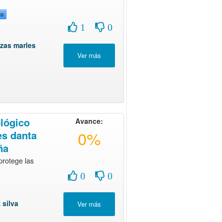
to
1
0
azas marles
lógico
Avance:
0%
es danta
ña
protege las
0
0
 silva