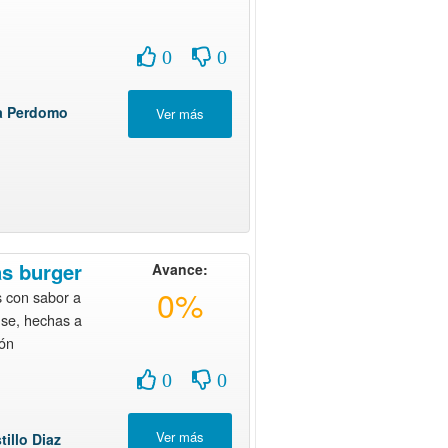
0
0
ra Perdomo
as burger
Avance:
0%
con sabor a
nse, hechas a
ón
0
0
tillo Diaz