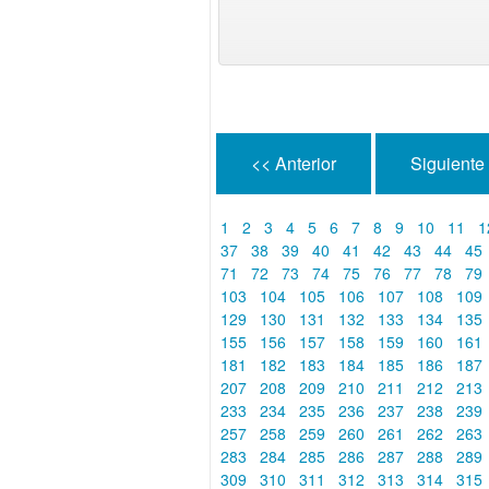
<< Anterior
Siguiente
1
2
3
4
5
6
7
8
9
10
11
1
37
38
39
40
41
42
43
44
45
71
72
73
74
75
76
77
78
79
103
104
105
106
107
108
109
129
130
131
132
133
134
135
155
156
157
158
159
160
161
181
182
183
184
185
186
187
207
208
209
210
211
212
213
233
234
235
236
237
238
239
257
258
259
260
261
262
263
283
284
285
286
287
288
289
309
310
311
312
313
314
315