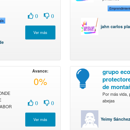
Emprendimien
0
0
gía
jahn carlos pl
de
grupo eco
Avance:
0%
protector
de monta
ONDE
Por más vida, 
E
abejas
0
0
SABOR
Yeimy Sánchez