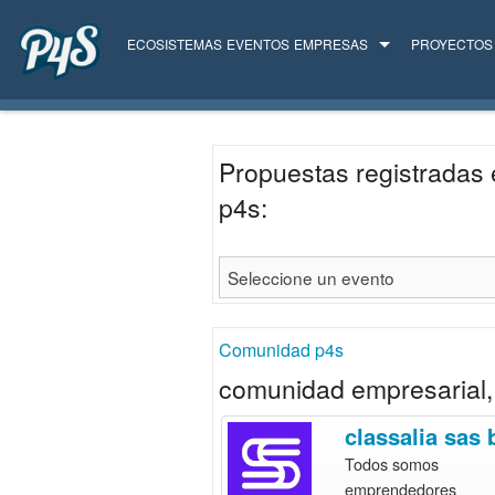
ECOSISTEMAS
EVENTOS
EMPRESAS
PROYECTOS
TODAS LAS EMPRESAS
SERVICIOS
Propuestas registradas 
p4s:
Comunidad p4s
comunidad empresarial, 
classalia sas 
Todos somos
emprendedores