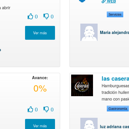
WEB
 abrir
Servicios
0
0
Maria alejand
o
las caser
Avance:
0%
Hamburguesas 
tradición huile
mano con pasi
0
0
Gastronomía
luz adriana cas