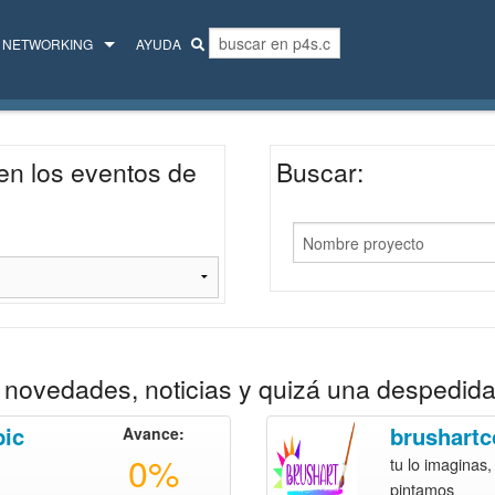
NETWORKING
AYUDA
MENTORES
COLECTIVO
en los eventos de
Buscar:
novedades, noticias y quizá una despedida
bic
brushartc
Avance:
0%
tu lo imaginas,
pintamos