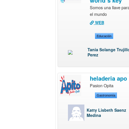
world´s key
Somos una llave para
el mundo
WEB
Educación
Tania Solange Trujill
Perez
heladeria apo
Pasion Opita
Gastronomía
Katty Lisbeth Saenz
Medina