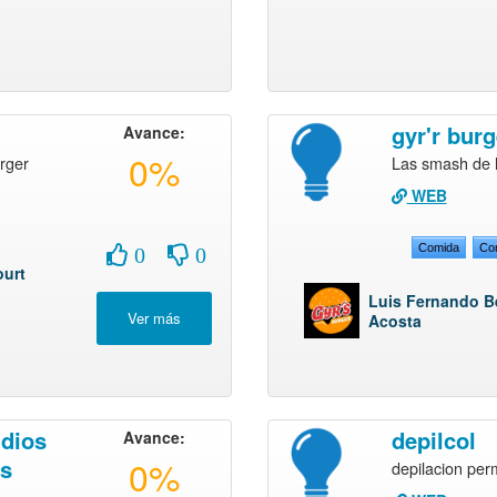
o
gyr'r burg
Avance:
0%
rger
Las smash de 
WEB
Comida
Co
0
0
ourt
Luis Fernando B
Acosta
udios
depilcol
Avance:
0%
es
depilacion pe