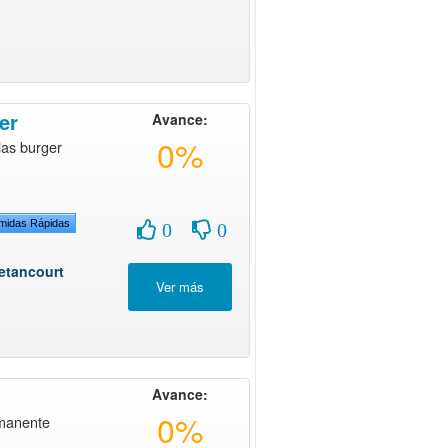
er
Avance:
0%
las burger
midas Rápidas
0
0
etancourt
Avance:
0%
rmanente