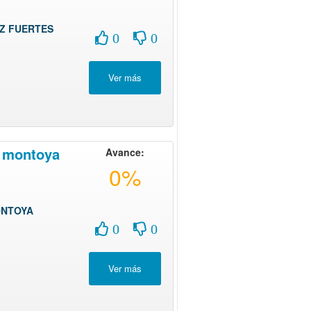
Z FUERTES
0
0
a montoya
Avance:
0%
ONTOYA
0
0