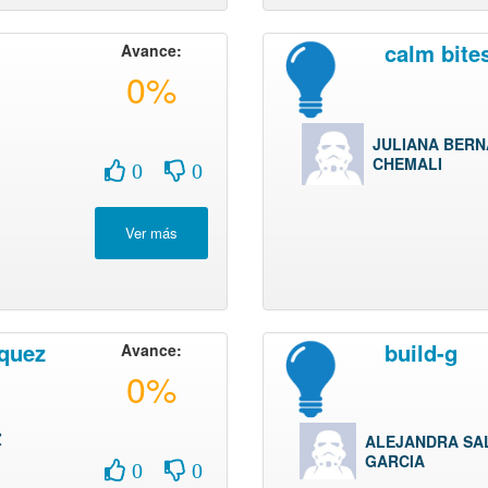
calm bite
Avance:
0%
JULIANA BERN
CHEMALI
0
0
squez
build-g
Avance:
0%
Z
ALEJANDRA SA
GARCIA
0
0