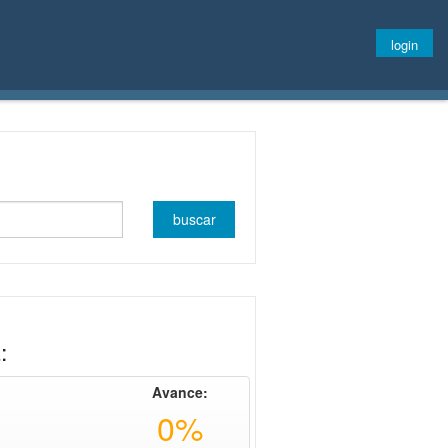
login
:
Avance:
0%