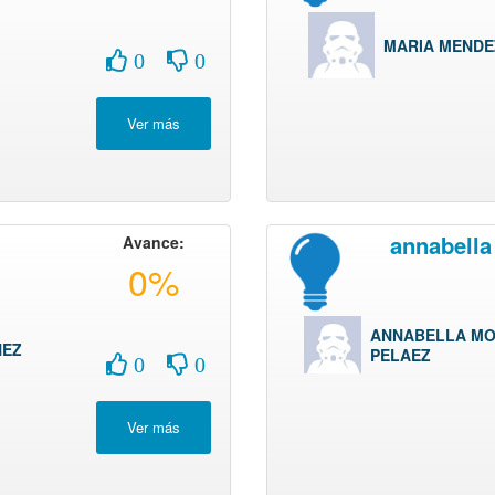
MARIA MENDE
0
0
annabell
Avance:
0%
ANNABELLA M
NEZ
PELAEZ
0
0