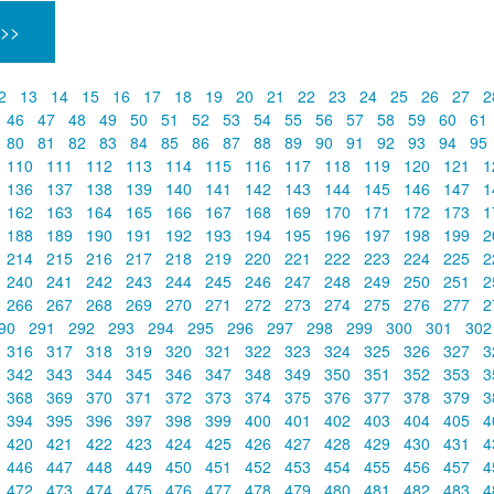
 >>
2
13
14
15
16
17
18
19
20
21
22
23
24
25
26
27
2
46
47
48
49
50
51
52
53
54
55
56
57
58
59
60
61
80
81
82
83
84
85
86
87
88
89
90
91
92
93
94
95
110
111
112
113
114
115
116
117
118
119
120
121
1
136
137
138
139
140
141
142
143
144
145
146
147
1
162
163
164
165
166
167
168
169
170
171
172
173
1
188
189
190
191
192
193
194
195
196
197
198
199
2
214
215
216
217
218
219
220
221
222
223
224
225
2
240
241
242
243
244
245
246
247
248
249
250
251
2
266
267
268
269
270
271
272
273
274
275
276
277
2
90
291
292
293
294
295
296
297
298
299
300
301
30
316
317
318
319
320
321
322
323
324
325
326
327
3
342
343
344
345
346
347
348
349
350
351
352
353
3
368
369
370
371
372
373
374
375
376
377
378
379
3
394
395
396
397
398
399
400
401
402
403
404
405
4
420
421
422
423
424
425
426
427
428
429
430
431
4
446
447
448
449
450
451
452
453
454
455
456
457
4
472
473
474
475
476
477
478
479
480
481
482
483
4