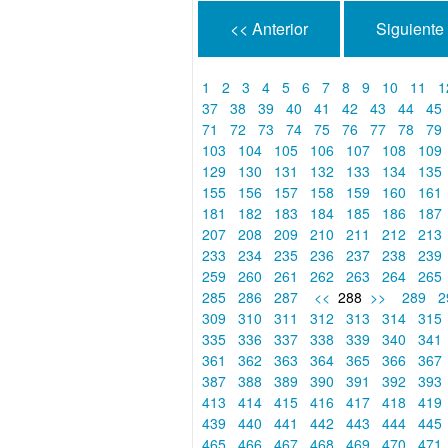
<< Anterior
Siguiente
1
2
3
4
5
6
7
8
9
10
11
1
37
38
39
40
41
42
43
44
45
71
72
73
74
75
76
77
78
79
103
104
105
106
107
108
109
129
130
131
132
133
134
135
155
156
157
158
159
160
161
181
182
183
184
185
186
187
207
208
209
210
211
212
213
233
234
235
236
237
238
239
259
260
261
262
263
264
265
285
286
287
<<
288
>>
289
2
309
310
311
312
313
314
315
335
336
337
338
339
340
341
361
362
363
364
365
366
367
387
388
389
390
391
392
393
413
414
415
416
417
418
419
439
440
441
442
443
444
445
465
466
467
468
469
470
471