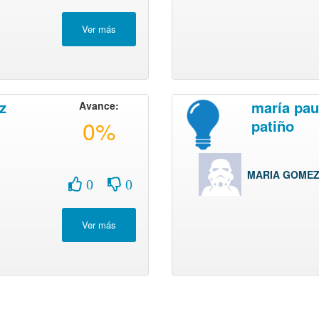
z
maría pa
Avance:
0%
patiño
MARIA GOMEZ
0
0