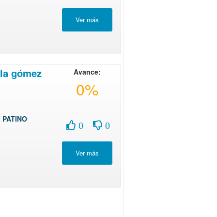
ula gómez
Avance:
0%
 PATINO
0
0