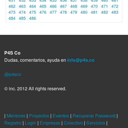
462
463
464
465
466
467
468
469
470
471
472
473
474
475
476
477
478
479
480
481
482
483
484
485
486
P4S Co
Dudas, comentarios, ayuda en
info@p4s.co
@p4sco
© inc. 2012 All rights reserved.
|
Mentores
|
Proyectos
|
Eventos
|
Recuperar Password
|
Registro
|
Login
|
Empresas
|
Colectivo
|
Servicios
|