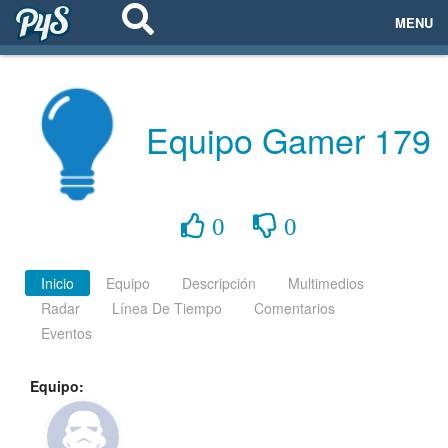
MENU
ECOSISTEMAS
EVENTOS
Equipo Gamer 179
EMPRESAS
PROYECTOS
0
0
NETWORKING
Inicio
Equipo
Descripción
Multimedios
Radar
Línea De Tiempo
Comentarios
AYUDA
Eventos
Equipo:
login