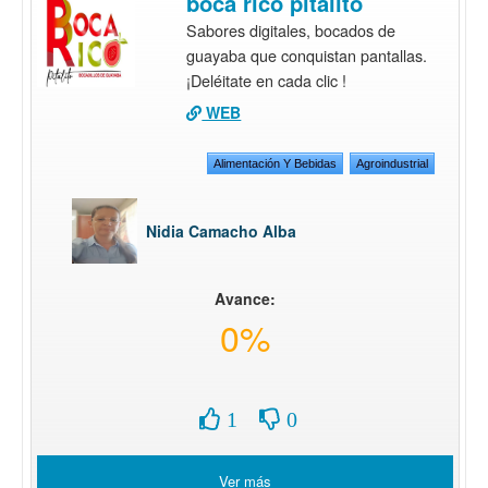
boca rico pitalito
Sabores digitales, bocados de
guayaba que conquistan pantallas.
¡Deléitate en cada clic !
WEB
Alimentación Y Bebidas
Agroindustrial
Nidia Camacho Alba
Avance:
0%
1
0
Ver más