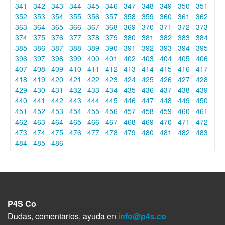
341
342
343
344
345
346
347
348
349
350
351
352
353
354
355
356
357
358
359
360
361
362
363
364
365
366
367
368
369
370
371
372
373
374
375
376
377
378
379
380
381
382
383
384
385
386
387
388
389
390
391
392
393
394
395
396
397
398
399
400
401
402
403
404
405
406
407
408
409
410
411
412
413
414
415
416
417
418
419
420
421
422
423
424
425
426
427
428
429
430
431
432
433
434
435
436
437
438
439
440
441
442
443
444
445
446
447
448
449
450
451
452
453
454
455
456
457
458
459
460
461
462
463
464
465
466
467
468
469
470
471
472
473
474
475
476
477
478
479
480
481
482
483
484
485
486
P4S Co
Dudas, comentarios, ayuda en
info@p4s.co