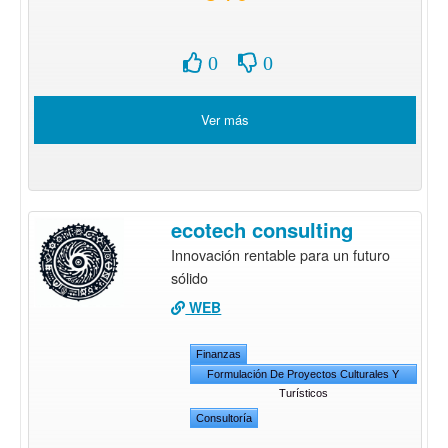
0
0
Ver más
ecotech consulting
Innovación rentable para un futuro
sólido
WEB
Finanzas
Formulación De Proyectos Culturales Y
Turísticos
Consultoría