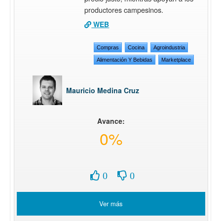
productores campesinos.
WEB
Compras
Cocina
Agroindustria
Alimentación Y Bebidas
Marketplace
Mauricio Medina Cruz
Avance:
0%
0
0
Ver más