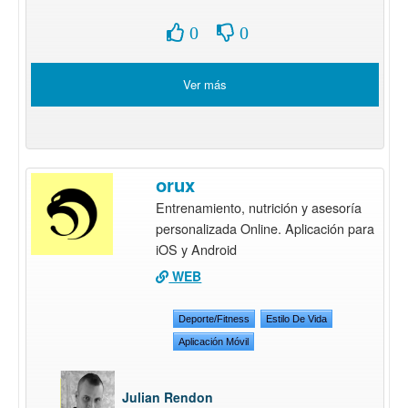
0
0
Ver más
orux
Entrenamiento, nutrición y asesoría
personalizada Online. Aplicación para
iOS y Android
WEB
Deporte/Fitness
Estilo De Vida
Aplicación Móvil
Julian Rendon