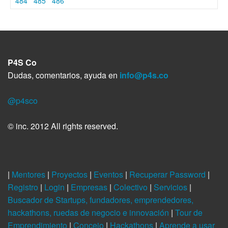
484
485
486
P4S Co
Dudas, comentarios, ayuda en
info@p4s.co
@p4sco
© inc. 2012 All rights reserved.
|
Mentores
|
Proyectos
|
Eventos
|
Recuperar Password
|
Registro
|
Login
|
Empresas
|
Colectivo
|
Servicios
|
Buscador de Startups, fundadores, emprendedores,
hackathons, ruedas de negocio e innovación
|
Tour de
Emprendimiento
|
Concejo
|
Hackathons
|
Aprende a usar