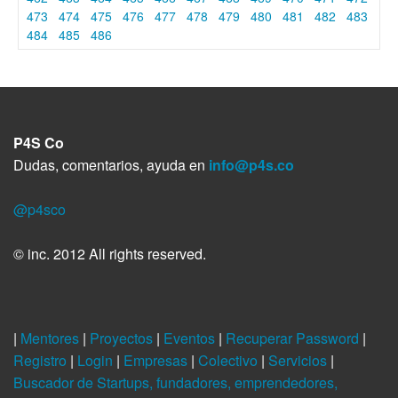
473
474
475
476
477
478
479
480
481
482
483
484
485
486
P4S Co
Dudas, comentarios, ayuda en
info@p4s.co
@p4sco
© inc. 2012 All rights reserved.
|
Mentores
|
Proyectos
|
Eventos
|
Recuperar Password
|
Registro
|
Login
|
Empresas
|
Colectivo
|
Servicios
|
Buscador de Startups, fundadores, emprendedores,