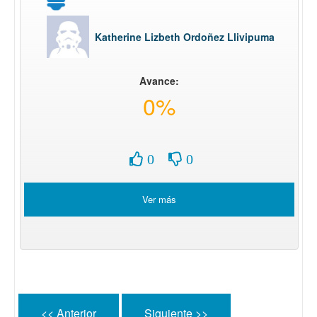
Katherine Lizbeth Ordoñez Llivipuma
Avance:
0%
0
0
Ver más
<< Anterior
Siguiente >>