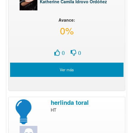
Katherine Camila Idrovo Ordóñez
Avance:
0%
0
0
Ver más
herlinda toral
HT