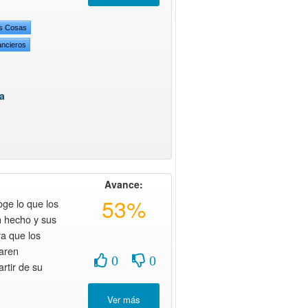
as Cosas
ancieros
a
Avance:
53%
ge lo que los
 hecho y sus
a que los
aren
0
0
rtir de su