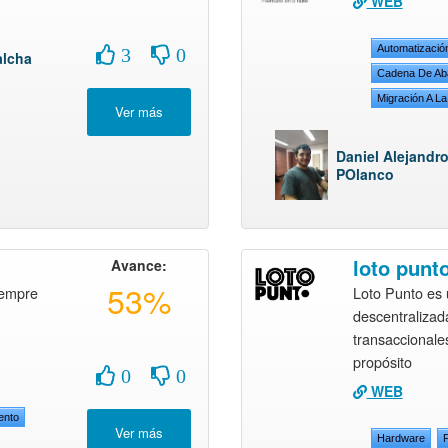
WEB
Automatizació
3
0
alcha
Cadena De Ab
Migración A L
Daniel Alejandro
POlanco
loto punt
Avance:
53%
iempre
Loto Punto es 
descentralizad
transaccionales
propósito
0
0
WEB
ento
Hardware