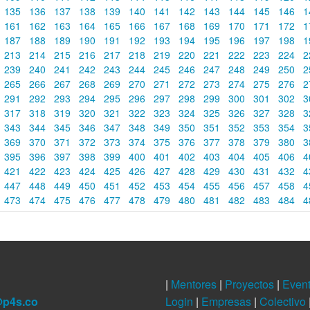
135
136
137
138
139
140
141
142
143
144
145
146
1
161
162
163
164
165
166
167
168
169
170
171
172
1
187
188
189
190
191
192
193
194
195
196
197
198
1
213
214
215
216
217
218
219
220
221
222
223
224
2
239
240
241
242
243
244
245
246
247
248
249
250
2
265
266
267
268
269
270
271
272
273
274
275
276
2
291
292
293
294
295
296
297
298
299
300
301
302
3
317
318
319
320
321
322
323
324
325
326
327
328
3
343
344
345
346
347
348
349
350
351
352
353
354
3
369
370
371
372
373
374
375
376
377
378
379
380
3
395
396
397
398
399
400
401
402
403
404
405
406
4
421
422
423
424
425
426
427
428
429
430
431
432
4
447
448
449
450
451
452
453
454
455
456
457
458
4
473
474
475
476
477
478
479
480
481
482
483
484
4
|
Mentores
|
Proyectos
|
Even
@p4s.co
Login
|
Empresas
|
Colectivo