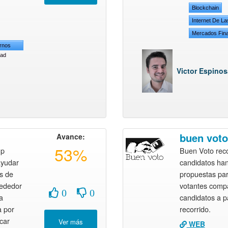
Blockchain
Internet De L
Mercados Fin
ornos
dad
Victor Espinos
buen voto
Avance:
53%
up
Buen Voto reco
ayudar
candidatos han
os de
propuestas par
rededor
votantes comp
0
0
a
candidatos a pa
a por
recorrido.
car
WEB