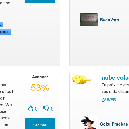
stemas.
BuenVoto
ad
ciones
nube vola
Avance:
53%
that
Tu próximo des
 or sell
vuelo de distan
eir
WEB
es. We
0
0
hose
 goods
Goku Pruebas
g them