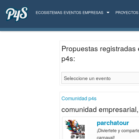
ECOSISTEMAS
EVENTOS
EMPRESAS
PROYECTOS
TODAS LAS EMPRESAS
SERVICIOS
Propuestas registradas 
p4s:
Comunidad p4s
comunidad empresarial, 
parchatour
¡Diviertete y compart
carnaval!