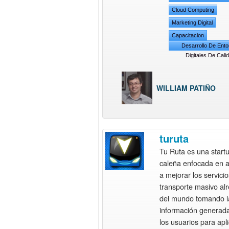
Cloud Computing
Marketing Digital
Capacitacion
Desarrollo De Ent
Digitales De Cali
WILLIAM PATIÑO
turuta
Tu Ruta es una start
caleña enfocada en 
a mejorar los servici
transporte masivo al
del mundo tomando l
información generad
los usuarios para apli