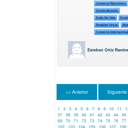
Comercio Electrónico
Geolocalización
Estilo De Vida
Ecoló
Realidad Virtual
Bio
Comercio Internaciona
Esteban Ortiz Ramir
<< Anterior
Siguiente
1
2
3
4
5
6
7
8
9
10
11
1
37
38
39
40
41
42
43
44
45
69
70
71
72
73
74
75
76
77
102
103
104
105
106
107
108