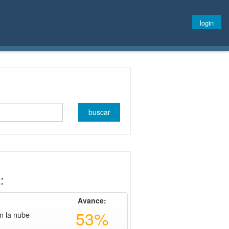
login
:
Avance:
53%
en la nube