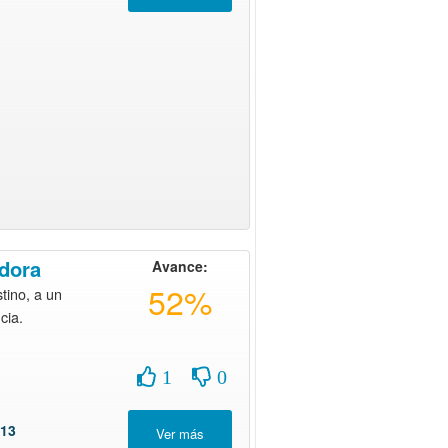
dora
Avance:
52%
tino, a un
cia.
1
0
 13