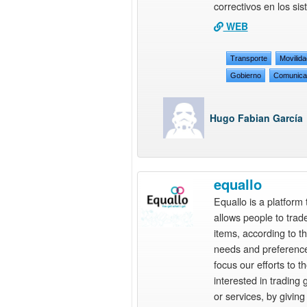
correctivos en los si
WEB
Transporte
Movilid
Gobierno
Comunica
Hugo Fabian García
equallo
Equallo is a platform 
allows people to trade
items, according to th
needs and preferenc
focus our efforts to t
interested in trading
or services, by givin