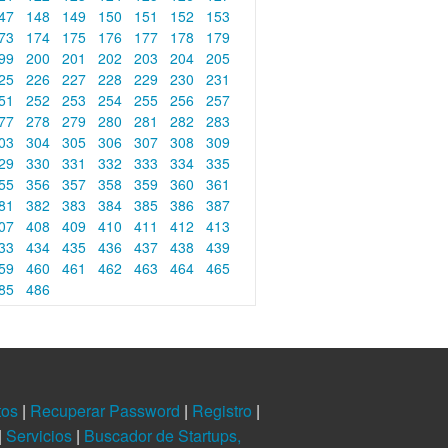
47
148
149
150
151
152
153
73
174
175
176
177
178
179
99
200
201
202
203
204
205
25
226
227
228
229
230
231
51
252
253
254
255
256
257
77
278
279
280
281
282
283
03
304
305
306
307
308
309
29
330
331
332
333
334
335
55
356
357
358
359
360
361
81
382
383
384
385
386
387
07
408
409
410
411
412
413
33
434
435
436
437
438
439
59
460
461
462
463
464
465
85
486
tos
|
Recuperar Password
|
Registro
|
|
Servicios
|
Buscador de Startups,