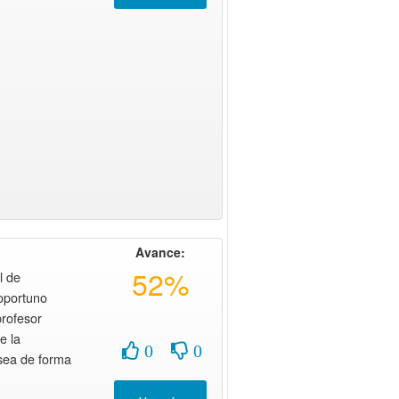
Avance:
52%
l de
oportuno
profesor
e la
0
0
sea de forma