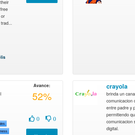
their
 free
 or
trad...
lis
crayola
Avance:
52%
l
brinda un cana
comunicacion 
entre padre y 
permitiendo qu
0
0
comunicacion 
ales
digital.
tness