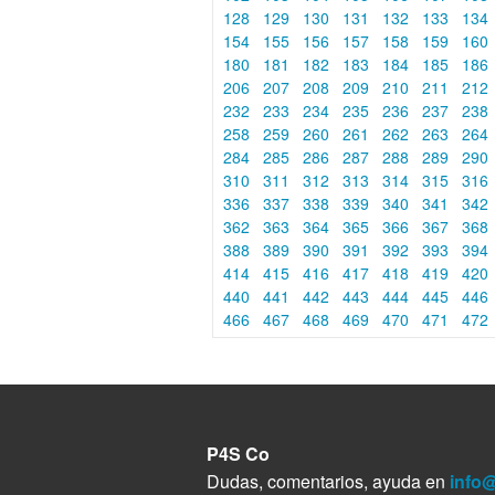
128
129
130
131
132
133
134
154
155
156
157
158
159
160
180
181
182
183
184
185
186
206
207
208
209
210
211
212
232
233
234
235
236
237
238
258
259
260
261
262
263
264
284
285
286
287
288
289
290
310
311
312
313
314
315
316
336
337
338
339
340
341
342
362
363
364
365
366
367
368
388
389
390
391
392
393
394
414
415
416
417
418
419
420
440
441
442
443
444
445
446
466
467
468
469
470
471
472
P4S Co
Dudas, comentarios, ayuda en
info