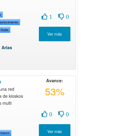
n
1
0
astecimiento
a Nube
 Arias
o
Avance:
53%
una red
a de kioskos
 multi
0
0
Fintech