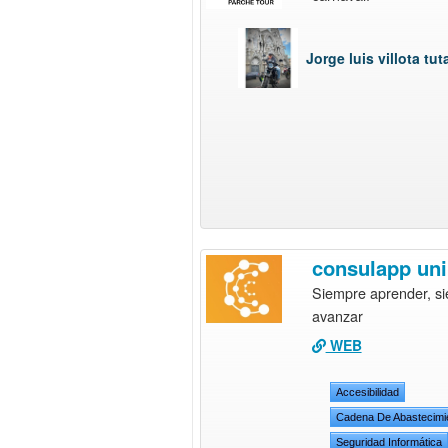
Jorge luis villota tut
consulapp uni
Siempre aprender, s
avanzar
WEB
Accesibilidad
Cadena De Abastecimi
Seguridad Informática