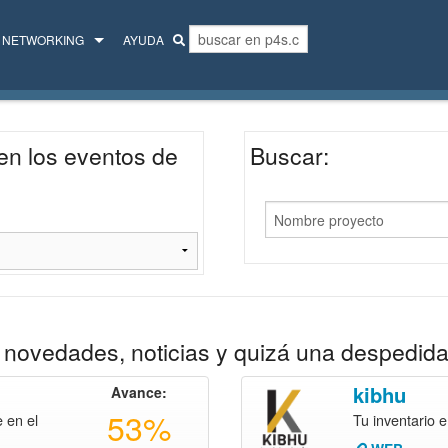
NETWORKING
AYUDA
MENTORES
COLECTIVO
en los eventos de
Buscar:
novedades, noticias y quizá una despedida
kibhu
Avance:
53%
e en el
Tu inventario 