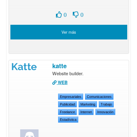
0
0
Ver más
katte
Website builder.
WEB
Empresariales
Comunicaciones
Publicidad
Marketing
Trabajo
Freelance
Internet
Innovación
Estadística