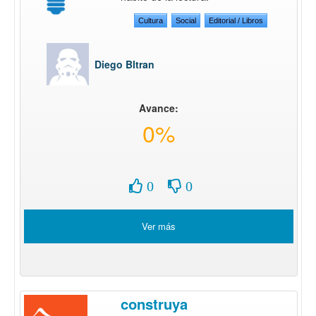
Cultura
Social
Editorial / Libros
Diego Bltran
Avance:
0%
0
0
Ver más
construya