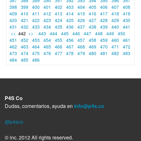
387
388
389
390
391
392
393
394
395
396
397
398
399
400
401
402
403
404
405
406
407
408
409
410
411
412
413
414
415
416
417
418
419
420
421
422
423
424
425
426
427
428
429
430
431
432
433
434
435
436
437
438
439
440
441
<<
442
>>
443
444
445
446
447
448
449
450
451
452
453
454
455
456
457
458
459
460
461
462
463
464
465
466
467
468
469
470
471
472
473
474
475
476
477
478
479
480
481
482
483
484
485
486
P4S Co
Dudas, comentarios, ayuda en
info@p4s.co
@p4sco
© inc. 2012 All rights reserved.