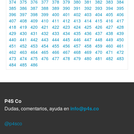
374
375
376
377
378
379
380
381
382
383
384
385
386
387
388
389
390
391
392
393
394
395
396
397
398
399
400
401
402
403
404
405
406
407
408
409
410
411
412
413
414
415
416
417
418
419
420
421
422
423
424
425
426
427
428
429
430
431
432
433
434
435
436
437
438
439
440
441
442
443
444
445
446
447
448
449
450
451
452
453
454
455
456
457
458
459
460
461
462
463
464
465
466
467
468
469
470
471
472
473
474
475
476
477
478
479
480
481
482
483
484
485
486
P4S Co
Dudas, comentarios, ayuda en
info@p4s.co
@p4sco