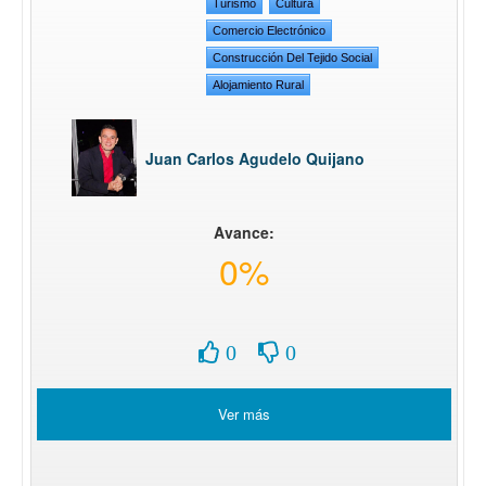
Turismo
Cultura
Comercio Electrónico
Construcción Del Tejido Social
Alojamiento Rural
Juan Carlos Agudelo Quijano
Avance:
0%
0
0
Ver más