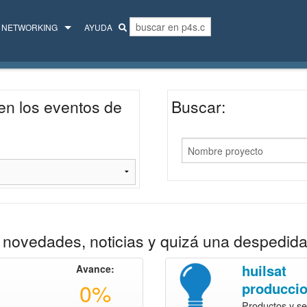
NETWORKING
AYUDA
MENTORES
COLECTIVO
en los eventos de
Buscar:
novedades, noticias y quizá una despedida
huilsat
Avance:
0%
producci
Productos y se