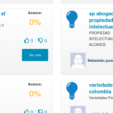
 sf
sp aboga
Avance:
0%
propieda
 Y
intelectua
PROPIEDAD
INTELECTUAL
0
0
A
ALCANCE
Sebastián pue
variedade
Avance:
0%
colombia
Variedades Pat
0
0