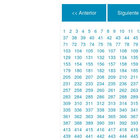
<< Anterior
Siguiente
1
2
3
4
5
6
7
8
9
10
11
1
37
38
39
40
41
42
43
44
45
71
72
73
74
75
76
77
78
79
103
104
105
106
107
108
109
129
130
131
132
133
134
135
153
154
155
156
157
158
159
179
180
181
182
183
184
185
205
206
207
208
209
210
211
231
232
233
234
235
236
237
257
258
259
260
261
262
263
283
284
285
286
287
288
289
309
310
311
312
313
314
315
335
336
337
338
339
340
341
361
362
363
364
365
366
367
387
388
389
390
391
392
393
413
414
415
416
417
418
419
439
440
441
442
443
444
445