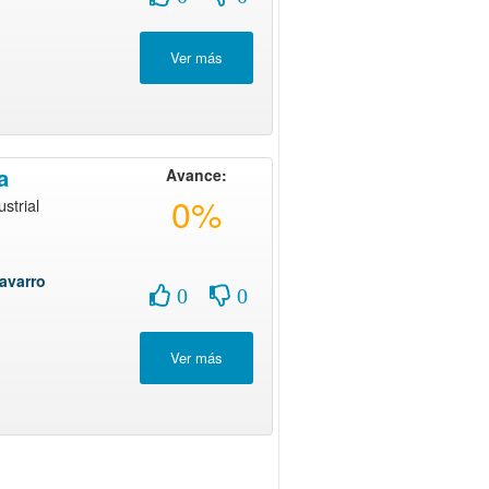
a
Avance:
0%
strial
avarro
0
0