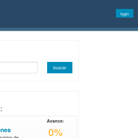
login
:
Avance:
0%
ones
rvicios de