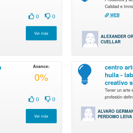
Calidad e Imn
WEB
0
0
ALEXANDER OR
CUELLAR
a
centro art
Avance:
0%
huila - la
creativo 
Tener un arte 
profesión defi
0
0
ALVARO GERMA
PERDOMO LEIVA