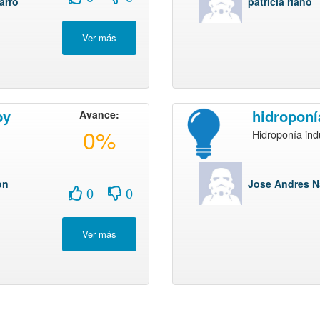
arro
patricia riaño
by
hidroponí
Avance:
0%
Hidroponía indu
on
Jose Andres N
0
0