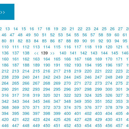
 >>
2
13
14
15
16
17
18
19
20
21
22
23
24
25
26
27
2
46
47
48
49
50
51
52
53
54
55
56
57
58
59
60
61
80
81
82
83
84
85
86
87
88
89
90
91
92
93
94
95
110
111
112
113
114
115
116
117
118
119
120
121
1
136
137
138
<<
139
>>
140
141
142
143
144
145
14
160
161
162
163
164
165
166
167
168
169
170
171
1
186
187
188
189
190
191
192
193
194
195
196
197
1
212
213
214
215
216
217
218
219
220
221
222
223
2
238
239
240
241
242
243
244
245
246
247
248
249
2
264
265
266
267
268
269
270
271
272
273
274
275
2
290
291
292
293
294
295
296
297
298
299
300
301
3
316
317
318
319
320
321
322
323
324
325
326
327
3
342
343
344
345
346
347
348
349
350
351
352
353
3
368
369
370
371
372
373
374
375
376
377
378
379
3
394
395
396
397
398
399
400
401
402
403
404
405
4
420
421
422
423
424
425
426
427
428
429
430
431
4
446
447
448
449
450
451
452
453
454
455
456
457
4