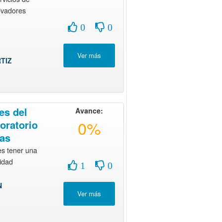
ovadores
0
0
TIZ
es del
Avance:
0%
boratorio
sas
es tener una
nidad
1
0
N