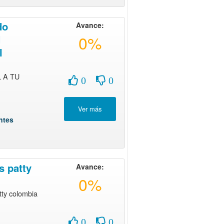
do
Avance:
0%
d
l
 A TU
0
0
ntes
s patty
Avance:
0%
ty colombia
0
0