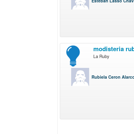
Esteban Lasso Chav
modisteria ru
La Ruby
Rubiela Ceron Alarc