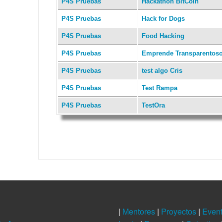
P4S Pruebas
Hackathon BitCoin
P4S Pruebas
Hack for Dogs
P4S Pruebas
Food Hacking
P4S Pruebas
Emprende Transparentos
P4S Pruebas
test algo Cris
P4S Pruebas
Test Rampa
P4S Pruebas
TestOra
|
Mentores
|
Proyectos
|
Even