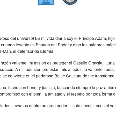
oso del universo! En mi vida diaria soy el Príncipe Adam, hijo
ro cuando levanto mi Espada del Poder y digo las palabras mág
e-Man, el defensor de Eternia.
azón valiente, mi misión es proteger el Castillo Grayskull, una 
cuaces. A mi lado siempre están mis aliados: la valiente Teela,
e se convierte en el poderoso Battle Cat cuando me transformo.
, lucho con honor y justicia, buscando siempre la paz antes q
ompromiso con el bien, la amistad y el respeto por toda forma d
e todos llevamos dentro un gran poder… solo necesitamos el val