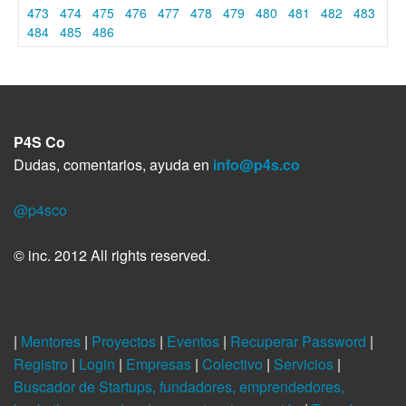
473
474
475
476
477
478
479
480
481
482
483
484
485
486
P4S Co
Dudas, comentarios, ayuda en
info@p4s.co
@p4sco
© inc. 2012 All rights reserved.
|
Mentores
|
Proyectos
|
Eventos
|
Recuperar Password
|
Registro
|
Login
|
Empresas
|
Colectivo
|
Servicios
|
Buscador de Startups, fundadores, emprendedores,