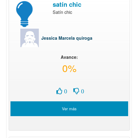
satín chic
Satín chic
Jessica Marcela quiroga
Avance:
0%
0
0
Ver más