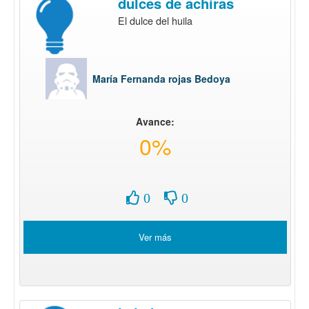
dulces de achiras
El dulce del huila
María Fernanda rojas Bedoya
Avance:
0%
0
0
Ver más