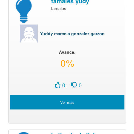
tamales yudy
tamales
Yuddy marcela gonzalez garzon
Avance:
0%
0
0
Ver más