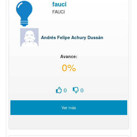
fauci
FAUCI
Andrés Felipe Achury Dussán
Avance:
0%
0
0
Ver más