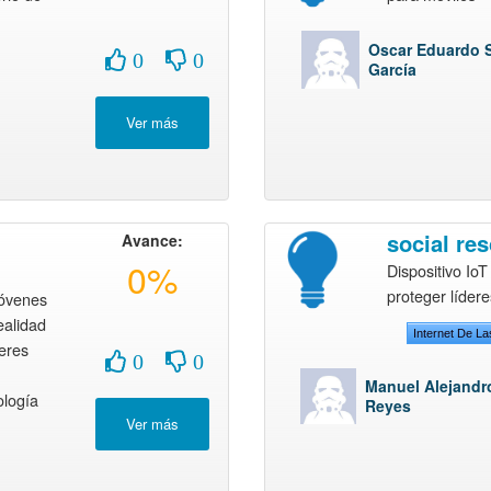
Oscar Eduardo 
0
0
García
social re
Avance:
0%
Dispositivo IoT
proteger lídere
óvenes
ealidad
Internet De L
deres
0
0
Manuel Alejandr
ología
Reyes