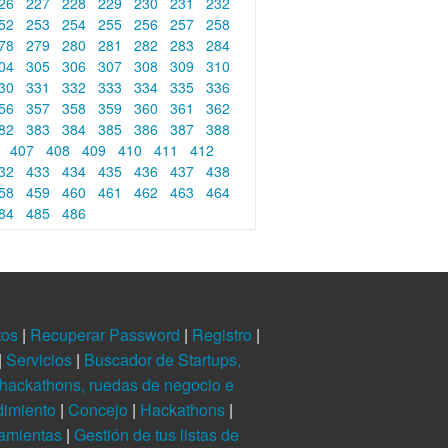
26
227
228
229
230
231
232
52
253
254
255
256
257
258
78
279
280
281
282
283
284
04
305
306
307
308
309
310
30
331
332
333
334
335
336
56
357
358
359
360
361
362
82
383
384
385
386
387
388
6
407
408
409
410
411
412
32
433
434
435
436
437
438
58
459
460
461
462
463
464
84
485
486
tos
|
Recuperar Password
|
Registro
|
|
Servicios
|
Buscador de Startups,
hackathons, ruedas de negocio e
dimiento
|
Concejo
|
Hackathons
|
ramientas
|
Gestión de tus listas de