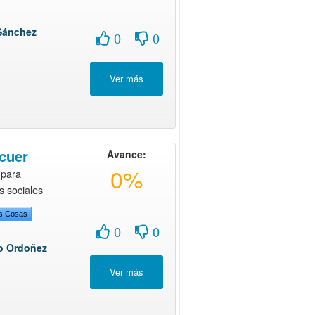
Sánchez
0
0
scuer
Avance:
0%
 para
s sociales
as Cosas
0
0
o Ordoñez