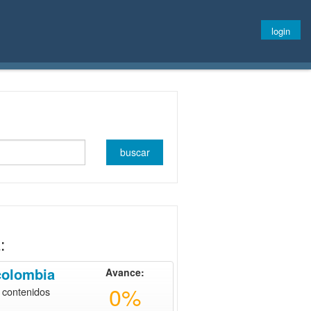
login
:
colombia
Avance:
0%
 contenidos