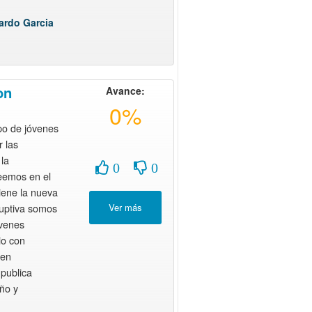
ardo Garcia
on
Avance:
0%
o de jóvenes
 las
la
0
0
eemos en el
iene la nueva
ruptiva somos
óvenes
io con
 en
 publica
ño y