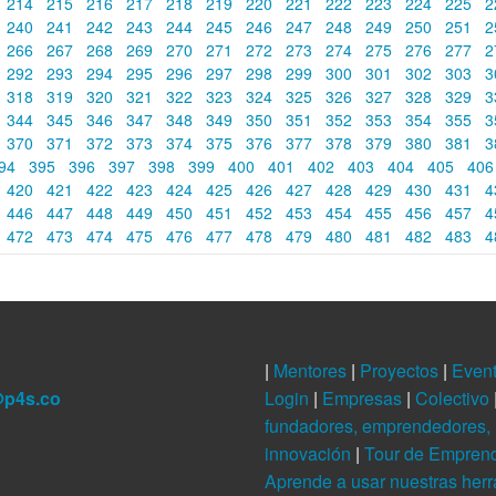
214
215
216
217
218
219
220
221
222
223
224
225
2
240
241
242
243
244
245
246
247
248
249
250
251
2
266
267
268
269
270
271
272
273
274
275
276
277
2
292
293
294
295
296
297
298
299
300
301
302
303
3
318
319
320
321
322
323
324
325
326
327
328
329
3
344
345
346
347
348
349
350
351
352
353
354
355
3
370
371
372
373
374
375
376
377
378
379
380
381
3
94
395
396
397
398
399
400
401
402
403
404
405
40
420
421
422
423
424
425
426
427
428
429
430
431
4
446
447
448
449
450
451
452
453
454
455
456
457
4
472
473
474
475
476
477
478
479
480
481
482
483
4
|
Mentores
|
Proyectos
|
Even
@p4s.co
Login
|
Empresas
|
Colectivo
fundadores, emprendedores, 
innovación
|
Tour de Empren
Aprende a usar nuestras her