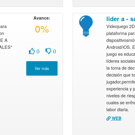
lider a - s
Avance:
0%
para
Videojuego 2D 
on
plataforma par
E A
dispositivosmó
ALES"
Android/iOS. El
0
0
juego es educa
líderes sociale
la toma de dec
decisión que t
jugador,permit
experiencia y 
niveles de ries
cuales se enfr
labor diaria.
WEB