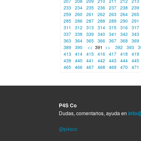
207
208
209
210
211
212
213
233
234
235
236
237
238
239
259
260
261
262
263
264
265
285
286
287
288
289
290
291
311
312
313
314
315
316
317
337
338
339
340
341
342
343
363
364
365
366
367
368
369
389
390
<<
391
>>
392
393
3
413
414
415
416
417
418
419
439
440
441
442
443
444
445
465
466
467
468
469
470
471
P4S Co
Dudas, comentarios, ayuda en
info
@p4sco