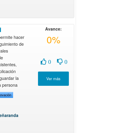
d
Avance:
0%
ermite hacer
eguimiento de
ales
de
0
0
istentes,
plicación
guardar la
la persona
novación
peñaranda