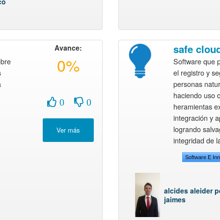
co
safe clou
Avance:
0%
obre
Software que p
s
el registro y s
a
personas natur
haciendo uso 
0
0
heramientas ex
integración y a
logrando salva
integridad de 
Software E In
alcides aleider 
jaimes