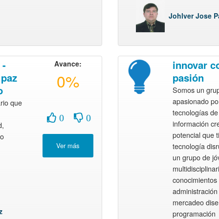
Johlver Jose P
 -
innovar c
Avance:
0%
 paz
pasión
o
Somos un grup
apasionado por
ario que
tecnologías de 
0
0
información cr
d,
potencial que t
no
tecnología dis
un grupo de j
multidisciplinar
conocimientos
administración
mercadeo dise
z
programación