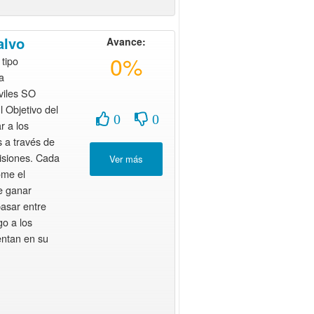
alvo
Avance:
0%
tipo
a
viles SO
 Objetivo del
0
0
r a los
s a través de
isiones. Cada
ome el
e ganar
pasar entre
go a los
entan en su