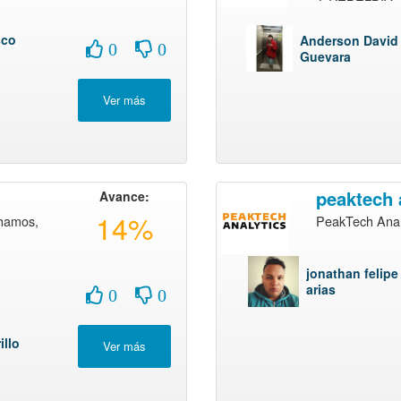
sco
Anderson David 
0
0
Guevara
peaktech 
Avance:
14%
hamos,
PeakTech Anal
jonathan felipe
arias
0
0
illo