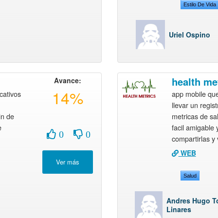
Estilo De Vida
Uriel Ospino
health me
Avance:
14%
cativos
app mobile qu
llevar un regis
in de
metricas de sa
e
facil amigable 
0
0
compartirlas y 
WEB
Salud
Andres Hugo T
Linares