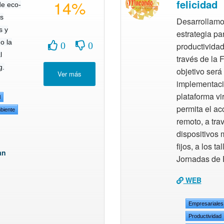
14%
felicidad
e eco-
s
Desarrollamo
s y
estrategia p
o la
0
0
productividad
l
través de la F
g.
objetivo será 
implementaci
plataforma vi
l
permita el a
biente
remoto, a tra
dispositivos 
fijos, a los ta
an
Jornadas de 
WEB
Empresariales
Productividad