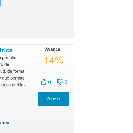
trics
Avance:
14%
e permite
tro de
lud, de forma
y que permite
0
0
varios perfiles
orres