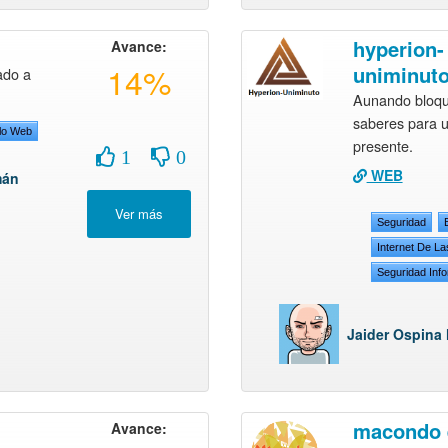
hyperion-
Avance:
14%
uniminut
ado a
Aunando bloqu
saberes para 
llo Web
presente.
1
0
WEB
mán
Seguridad
Internet De L
Seguridad Info
Jaider Ospina
macondo 
Avance: