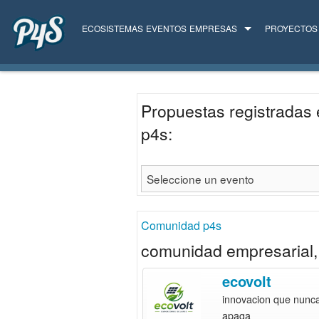
ECOSISTEMAS
EVENTOS
EMPRESAS
PROYECTOS
TODAS LAS EMPRESAS
SERVICIOS
Propuestas registradas 
p4s:
Comunidad p4s
comunidad empresarial, 
ecovolt
innovacion que nunc
apaga