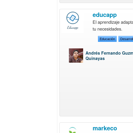
educapp
El aprendizaje adapt
tu necesidades.
Educación
Desarro
Andrés Fernando Guz
Quinayas
markeco