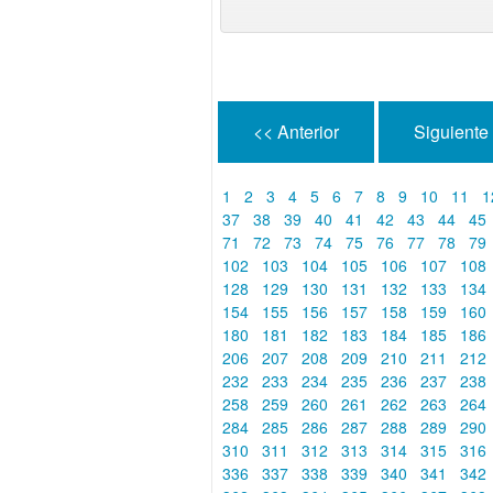
<< Anterior
Siguiente
1
2
3
4
5
6
7
8
9
10
11
1
37
38
39
40
41
42
43
44
45
71
72
73
74
75
76
77
78
79
102
103
104
105
106
107
108
128
129
130
131
132
133
134
154
155
156
157
158
159
160
180
181
182
183
184
185
186
206
207
208
209
210
211
212
232
233
234
235
236
237
238
258
259
260
261
262
263
264
284
285
286
287
288
289
290
310
311
312
313
314
315
316
336
337
338
339
340
341
342