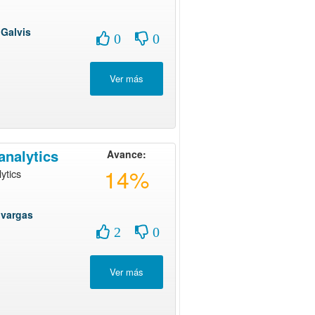
Galvis
0
0
analytics
Avance:
14%
ytics
 vargas
2
0