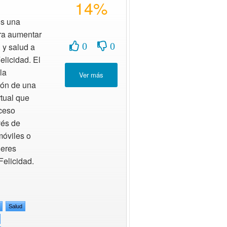
14%
s una
ara aumentar
0
0
 y salud a
elicidad. El
la
ón de una
rtual que
cceso
vés de
móviles o
lleres
Felicidad.
Salud