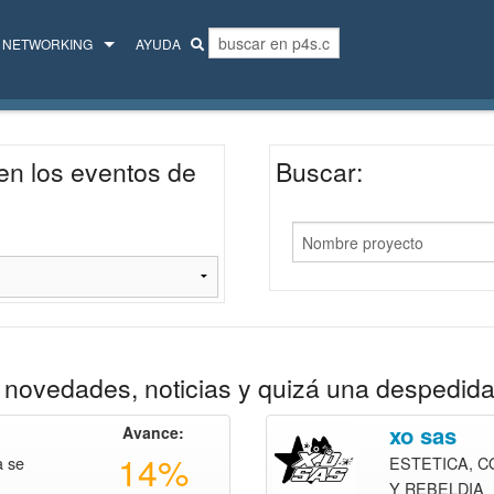
NETWORKING
AYUDA
MENTORES
COLECTIVO
en los eventos de
Buscar:
novedades, noticias y quizá una despedida
xo sas
Avance:
14%
a se
ESTETICA, 
Y REBELDIA