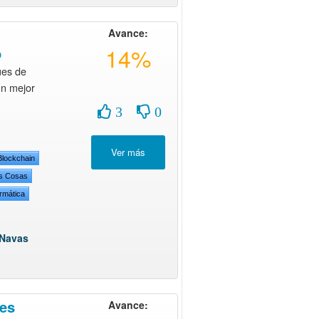
Avance:
14%
o
es de
un mejor
3
0
Blockchain
as Cosas
rmática
 Navas
es
Avance: