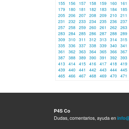
155
156
157
158
159
160
161
179
180
181
182
183
184
185
205
206
207
208
209
210
211
231
232
233
234
235
236
237
257
258
259
260
261
262
263
283
284
285
286
287
288
289
309
310
311
312
313
314
315
335
336
337
338
339
340
341
361
362
363
364
365
366
367
387
388
389
390
391
392
393
413
414
415
416
417
418
419
439
440
441
442
443
444
445
465
466
467
468
469
470
471
P4S Co
Dudas, comentarios, ayuda en
info