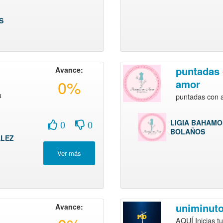
S
puntadas
Avance:
0%
amor
u
puntadas con 
LIGIA BAHAM
0
0
BOLAÑOS
ALEZ
uniminut
Avance:
AQUÍ Inicias t