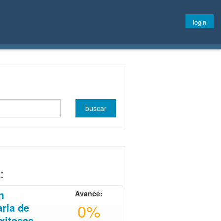
login
:
n
Avance:
0%
ria de
xitosas