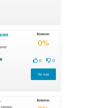
 con
Avance:
0%
amor
ON
0
0
o
Avance:
u camino