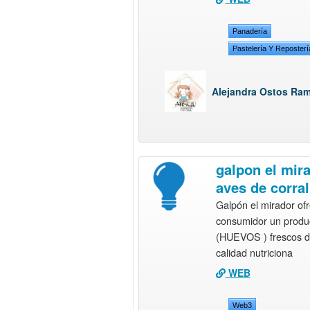
Panadería
Pastelería Y Reposterí
Alejandra Ostos Ram
galpon el mir
aves de corral
Galpón el mirador ofr
consumidor un produ
(HUEVOS ) frescos d
calidad nutriciona
WEB
Web3