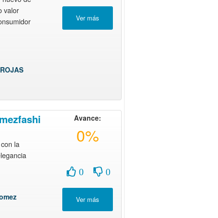
o valor
consumidor
 ROJAS
mezfashi
Avance:
0%
con la
elegancia
0
0
gomez