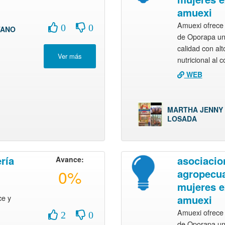
amuexi
Amuexi ofrece 
0
0
TANO
de Oporapa un
calidad con alt
nutricional al 
WEB
MARTHA JENNY
LOSADA
ría
asociacio
Avance:
0%
agropecua
mujeres e
ce y
amuexi
Amuexi ofrece 
2
0
de Oporapa un