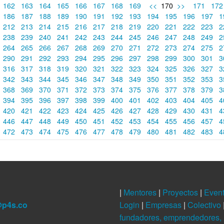
162
163
164
165
166
167
168
169
<<
170
>>
171
17
186
187
188
189
190
191
192
193
194
195
196
197
1
212
213
214
215
216
217
218
219
220
221
222
223
2
238
239
240
241
242
243
244
245
246
247
248
249
2
264
265
266
267
268
269
270
271
272
273
274
275
2
290
291
292
293
294
295
296
297
298
299
300
301
3
316
317
318
319
320
321
322
323
324
325
326
327
3
342
343
344
345
346
347
348
349
350
351
352
353
3
368
369
370
371
372
373
374
375
376
377
378
379
3
394
395
396
397
398
399
400
401
402
403
404
405
4
420
421
422
423
424
425
426
427
428
429
430
431
4
446
447
448
449
450
451
452
453
454
455
456
457
4
472
473
474
475
476
477
478
479
480
481
482
483
4
|
Mentores
|
Proyectos
|
Even
@p4s.co
Login
|
Empresas
|
Colectivo
fundadores, emprendedores, 