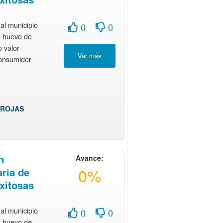
al municipio
0
0
 huevo de
o valor
consumidor
 ROJAS
n
Avance:
0%
ria de
xitosas
al municipio
0
0
 huevo de