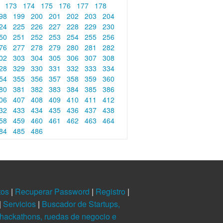
2
173
174
175
176
177
178
98
199
200
201
202
203
204
24
225
226
227
228
229
230
50
251
252
253
254
255
256
76
277
278
279
280
281
282
02
303
304
305
306
307
308
28
329
330
331
332
333
334
54
355
356
357
358
359
360
80
381
382
383
384
385
386
06
407
408
409
410
411
412
32
433
434
435
436
437
438
58
459
460
461
462
463
464
84
485
486
tos
|
Recuperar Password
|
Registro
|
|
Servicios
|
Buscador de Startups,
hackathons, ruedas de negocio e