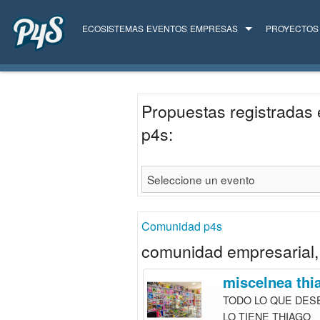
ECOSISTEMAS
EVENTOS
EMPRESAS
PROYECTOS
TODAS LAS EMPRESAS
SERVICIOS
Propuestas registradas 
p4s:
Comunidad p4s
comunidad empresarial, 
miscelnea thi
TODO LO QUE DES
LO TIENE THIAGO