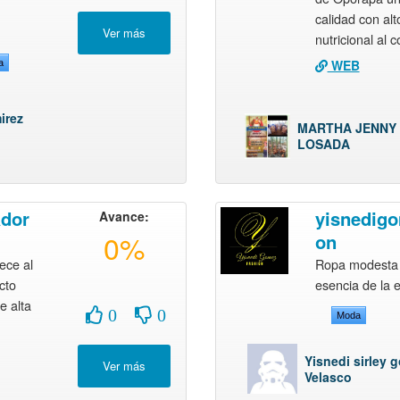
calidad con alt
nutricional al 
WEB
a
irez
MARTHA JENNY
LOSADA
ador
yisnedigo
Avance:
0%
on
ece al
Ropa modesta 
cto
esencia de la 
e alta
0
0
Moda
Yisnedi sirley 
Velasco