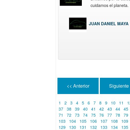
cuidamos el planeta.
JUAN DANIEL MAYA
<< Anterior
Siguiente
1
2
3
4
5
6
7
8
9
10
11
1
37
38
39
40
41
42
43
44
45
71
72
73
74
75
76
77
78
79
103
104
105
106
107
108
109
129
130
131
132
133
134
135