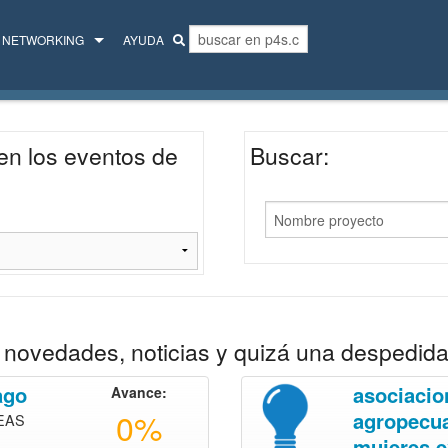
NETWORKING
AYUDA
MENTORES
COLECTIVO
en los eventos de
Buscar:
novedades, noticias y quizá una despedida
ago
asociacio
Avance:
0%
agropecua
EAS
mujeres e