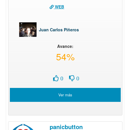
WEB
Juan Carlos Piñeros
Avance:
54%
0
0
Ver más
panicbutton