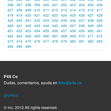
396
397
398
399
400
401
402
403
404
405
406
407
408
409
410
411
412
413
414
415
416
417
418
419
420
421
422
423
424
425
426
427
428
429
430
431
432
433
434
435
436
437
438
439
440
441
442
443
444
445
446
447
448
449
450
451
452
453
454
455
456
457
458
459
460
461
462
463
464
465
466
467
468
469
470
471
472
473
474
475
476
477
478
479
480
481
482
483
484
485
486
P4S Co
Dudas, comentarios, ayuda en
info@p4s.co
@p4sco
© inc. 2012 All rights reserved.