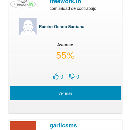
freework.in
comunidad de cootrabajo
Ramiro Ochoa Santana
Avance:
55%
0
0
Ver más
garlicsms