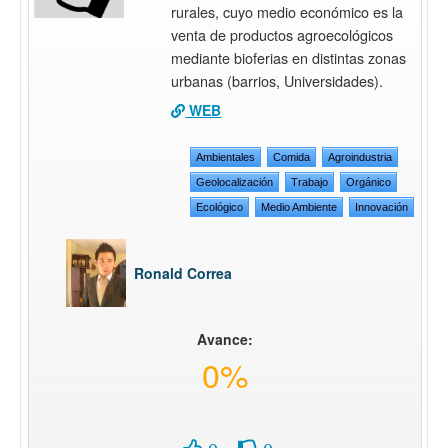
rurales, cuyo medio económico es la
venta de productos agroecológicos
mediante bioferias en distintas zonas
urbanas (barrios, Universidades).
WEB
Ambientales
Comida
Agroindustria
Geolocalización
Trabajo
Orgánico
Ecológico
Medio Ambiente
Innovación
Ronald Correa
Avance:
0%