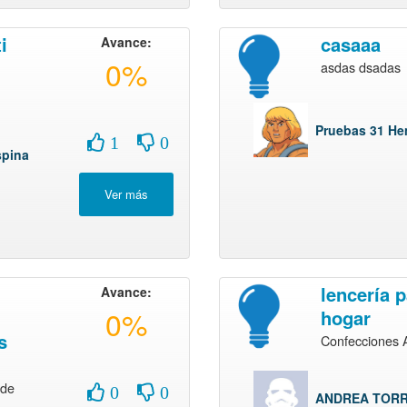
i
casaaa
Avance:
0%
asdas dsadas
Pruebas 31 H
1
0
spina
lencería p
Avance:
0%
hogar
s
Confecciones
 de
0
0
ANDREA TORR