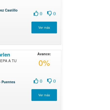
ez Castillo
0
0
rlen
Avance:
0%
EPA A TU
0
0
o Puentes