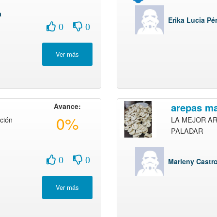
a
Erika Lucia Pér
0
0
arepas ma
Avance:
0%
ición
LA MEJOR AR
PALADAR
0
0
Marleny Castr