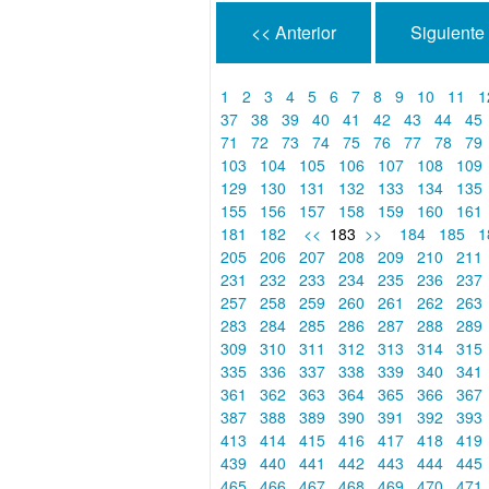
<< Anterior
Siguiente
1
2
3
4
5
6
7
8
9
10
11
1
37
38
39
40
41
42
43
44
45
71
72
73
74
75
76
77
78
79
103
104
105
106
107
108
109
129
130
131
132
133
134
135
155
156
157
158
159
160
161
181
182
<<
183
>>
184
185
1
205
206
207
208
209
210
211
231
232
233
234
235
236
237
257
258
259
260
261
262
263
283
284
285
286
287
288
289
309
310
311
312
313
314
315
335
336
337
338
339
340
341
361
362
363
364
365
366
367
387
388
389
390
391
392
393
413
414
415
416
417
418
419
439
440
441
442
443
444
445
465
466
467
468
469
470
471