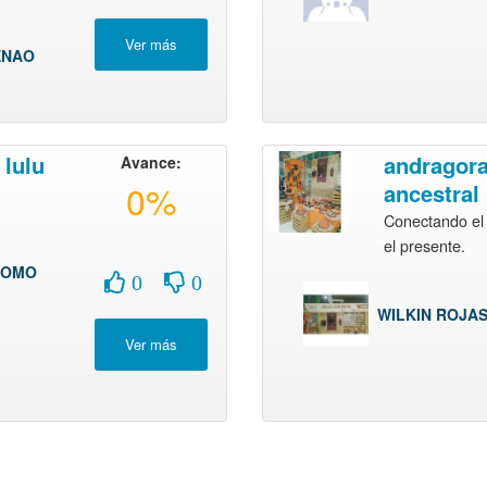
ENAO
 lulu
andragora
Avance:
0%
ancestral
Conectando el
el presente.
DOMO
0
0
WILKIN ROJA