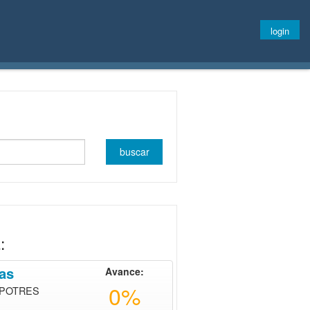
login
:
ias
Avance:
0%
 POTRES