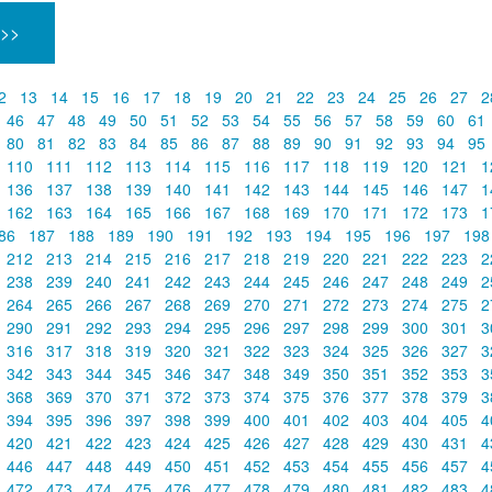
 >>
2
13
14
15
16
17
18
19
20
21
22
23
24
25
26
27
2
46
47
48
49
50
51
52
53
54
55
56
57
58
59
60
61
80
81
82
83
84
85
86
87
88
89
90
91
92
93
94
95
110
111
112
113
114
115
116
117
118
119
120
121
1
136
137
138
139
140
141
142
143
144
145
146
147
1
162
163
164
165
166
167
168
169
170
171
172
173
1
86
187
188
189
190
191
192
193
194
195
196
197
19
212
213
214
215
216
217
218
219
220
221
222
223
2
238
239
240
241
242
243
244
245
246
247
248
249
2
264
265
266
267
268
269
270
271
272
273
274
275
2
290
291
292
293
294
295
296
297
298
299
300
301
3
316
317
318
319
320
321
322
323
324
325
326
327
3
342
343
344
345
346
347
348
349
350
351
352
353
3
368
369
370
371
372
373
374
375
376
377
378
379
3
394
395
396
397
398
399
400
401
402
403
404
405
4
420
421
422
423
424
425
426
427
428
429
430
431
4
446
447
448
449
450
451
452
453
454
455
456
457
4
472
473
474
475
476
477
478
479
480
481
482
483
4