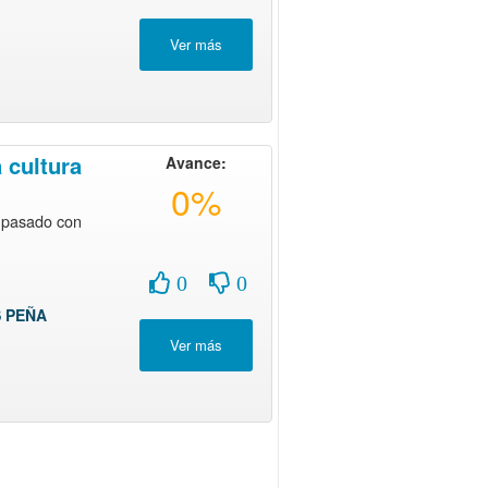
 cultura
Avance:
0%
 pasado con
0
0
S PEÑA