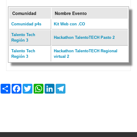
Comunidad
Nombre Evento
Comunidad p4s
Kit Web con .CO
Talento Tech
Hackathon TalentoTECH Pasto 2
Región 3
Talento Tech
Hackathon TalentoTECH Regional
Región 3
virtual 2
C
F
T
W
L
T
o
a
w
h
i
e
m
c
i
a
n
l
p
e
t
t
k
e
a
b
t
s
e
g
r
o
e
A
d
r
t
o
r
p
I
a
i
k
p
n
m
r