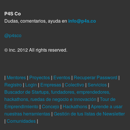
P4S Co
Dudas, comentarios, ayuda en
info@p4s.co
@p4sco
© inc. 2012 All rights reserved.
|
Mentores
|
Proyectos
|
Eventos
|
Recuperar Password
|
Registro
|
Login
|
Empresas
|
Colectivo
|
Servicios
|
Buscador de Startups, fundadores, emprendedores,
hackathons, ruedas de negocio e innovación
|
Tour de
Emprendimiento
|
Concejo
|
Hackathons
|
Aprende a usar
nuestras herramientas
|
Gestión de tus listas de Newsletter
|
Comunidades
|