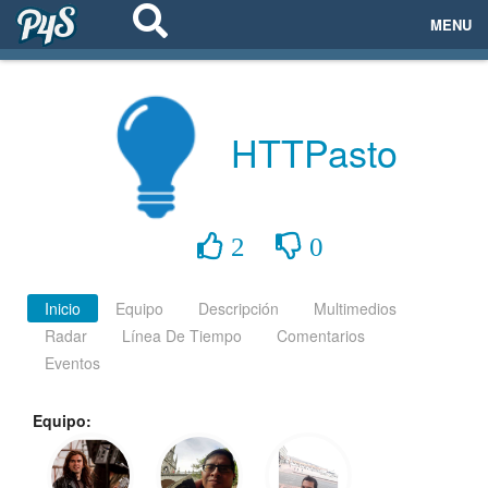
MENU
ECOSISTEMAS
EVENTOS
HTTPasto
EMPRESAS
PROYECTOS
2
0
NETWORKING
Inicio
Equipo
Descripción
Multimedios
Radar
Línea De Tiempo
Comentarios
AYUDA
Eventos
Equipo:
login