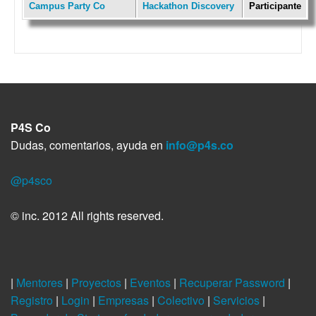
Campus Party Co
Hackathon Discovery
Participante
P4S Co
Dudas, comentarios, ayuda en
info@p4s.co
@p4sco
© inc. 2012 All rights reserved.
|
Mentores
|
Proyectos
|
Eventos
|
Recuperar Password
|
Registro
|
Login
|
Empresas
|
Colectivo
|
Servicios
|