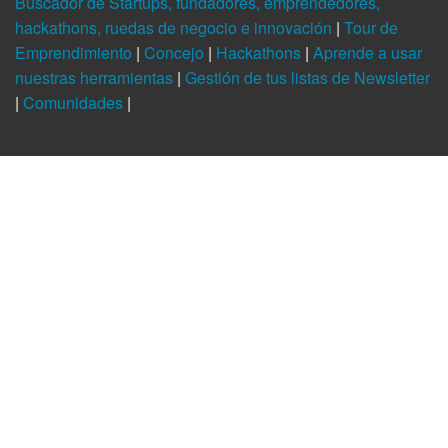
Buscador de Startups, fundadores, emprendedores,
hackathons, ruedas de negocio e innovación
|
Tour de
Emprendimiento
|
Concejo
|
Hackathons
|
Aprende a usar
nuestras herramientas
|
Gestión de tus listas de Newsletter
|
Comunidades
|