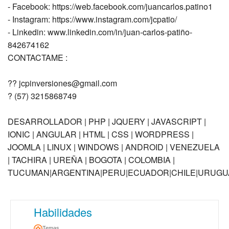
- Facebook: https://web.facebook.com/juancarlos.patino1
- Instagram: https://www.instagram.com/jcpatio/
- Linkedin: www.linkedin.com/in/juan-carlos-patiño-
842674162
CONTACTAME :
?? jcpinversiones@gmail.com
? (57) 3215868749
DESARROLLADOR | PHP | JQUERY | JAVASCRIPT |
IONIC | ANGULAR | HTML | CSS | WORDPRESS |
JOOMLA | LINUX | WINDOWS | ANDROID | VENEZUELA
| TACHIRA | UREÑA | BOGOTA | COLOMBIA |
TUCUMAN|ARGENTINA|PERU|ECUADOR|CHILE|URUGUA
Habilidades
Temas