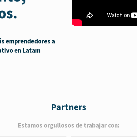
os.
más emprendedores a
rativo en Latam
Partners
Estamos orgullosos de trabajar con: