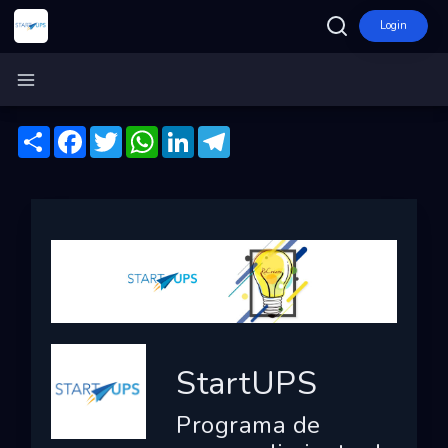
Login
Inicio
StartUPS
Compartir
Facebook
Twitter
WhatsApp
LinkedIn
Telegram
Ecosistema
Programas
Convocatorias
Entidades
Ganadores
Finalistas
StartUPS
Dashboard
Programa de
Mapa