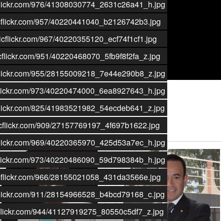
ticflickr.com/976/41308030774_2631c26a41_h.jpg
aticflickr.com/957/40220441040_b2126742b3.jpg
taticflickr.com/967/40220355120_ecf74f1cf1.jpg
aticflickr.com/951/40220468070_5fb9f8f2fa_z.jpg
ticflickr.com/955/28155009218_7e44e290b8_z.jpg
ticflickr.com/973/40220474000_6ea8927643_h.jpg
ticflickr.com/825/41983521982_54ecdeb641_z.jpg
aticflickr.com/909/27157769197_4f697b1622.jpg
Jurados:
ticflickr.com/969/40220365970_425d53a7ec_h.jpg
ticflickr.com/973/40220486090_59d798384b_h.jpg
aticflickr.com/966/28155021058_431da3566e.jpg
ticflickr.com/911/28154966528_b4bcd79168_c.jpg
ticflickr.com/944/41127919275_80550c5df7_z.jpg