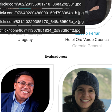
aticflickr.com/962/28155001718_86ea2b2581.jpg
ticflickr.com/973/40220486090_59d798384b_h.jpg
Justin Graside
ticflickr.com/831/40220385170_648a69505e_z.jpg
Bankingly
taticflickr.com/907/41307951834_2d83d8dff2.jpg
Marcelo Ferrari
Marketing Manager
Hotel Oro Verde Cuenca
Uruguay
Gerente General
Evaluadores: