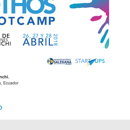
nchi
,
, Ecuador
o