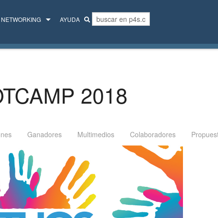
NETWORKING
AYUDA
MENTORES
COLECTIVO
OTCAMP 2018
ones
Ganadores
Multimedios
Colaboradores
Propues