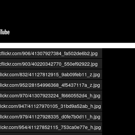
aticflickr.com/906/41307927384_fa502de6b2.jpg
aticflickr.com/903/40220342770_550ef92922.jpg
ticflickr.com/832/41127812915_9ab09feb11_z.jpg
ticflickr.com/952/28154996368_4f5437117a_z.jpg
ticflickr.com/970/41307923224_f6660552d4_h.jpg
ticflickr.com/947/41127970105_31bd9a52ab_h.jpg
ticflickr.com/979/41127928335_d0fe7b0d11_h.jpg
ticflickr.com/954/41127852115_753ca0e77e_h.jpg