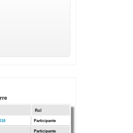
rre
Rol
018
Participante
Participante