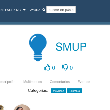
NETWORKING
AYUDA
MENTORES
COLECTIVO
SMUP
0
0
escripción
Multimedios
Comentarios
Eventos
Categorías:
movilidad
Telefonía