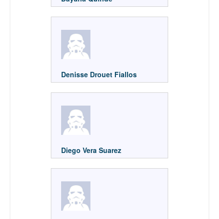
Denisse Drouet Fiallos
Diego Vera Suarez