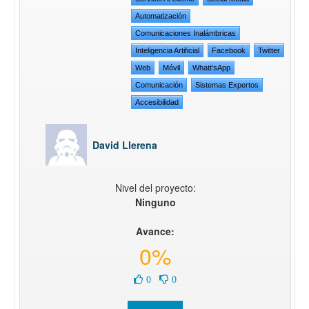
Automatización
Comunicaciones Inalámbricas
Inteligencia Artificial
Facebook
Twitter
Web
Móvil
Whatt'sApp
Comunicación
Sistemas Expertos
Accesibilidad
David Llerena
Nivel del proyecto:
Ninguno
Avance:
0%
0
0