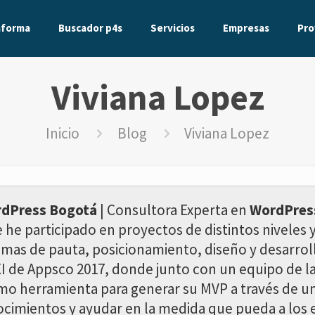
aforma
Buscador p4s
Servicios
Empresas
Pro
Viviana Lopez
Inicio
Blog
Viviana Lopez
dPress Bogotá
| Consultora Experta en
WordPres
e participado en proyectos de distintos niveles 
mas de pauta, posicionamiento, diseño y desarrol
 XI de Appsco 2017, donde junto con un equipo d
o herramienta para generar su MVP a través de un
ocimientos y ayudar en la medida que pueda a los