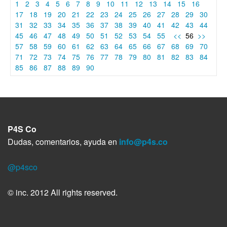
1
2
3
4
5
6
7
8
9
10
11
12
13
14
15
16
17
18
19
20
21
22
23
24
25
26
27
28
29
30
31
32
33
34
35
36
37
38
39
40
41
42
43
44
45
46
47
48
49
50
51
52
53
54
55
<<
56
>>
57
58
59
60
61
62
63
64
65
66
67
68
69
70
71
72
73
74
75
76
77
78
79
80
81
82
83
84
85
86
87
88
89
90
P4S Co
Dudas, comentarios, ayuda en
info@p4s.co
@p4sco
© inc. 2012 All rights reserved.