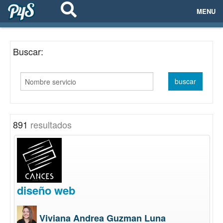
MENU
ECOSISTEMAS
Buscar:
EVENTOS
EMPRESAS
PROYECTOS
891
resultados
NETWORKING
AYUDA
diseño web
login
Viviana Andrea Guzman Luna